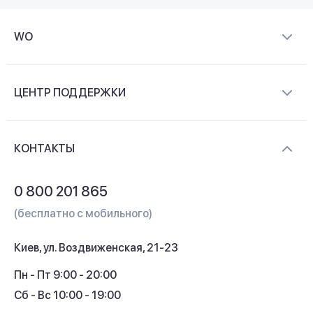
WO
О компании
ЦЕНТР ПОДДЕРЖКИ
Новости и видеообзоры
Доставка и оплата
Контакты
КОНТАКТЫ
Обмен и возврат
Вопросы и ответы
0 800 201 865
Гарантия и сервис
(бесплатно с мобильного)
Кредит
Киев, ул. Воздвиженская, 21-23
Кэшбек
Пн - Пт 9:00 - 20:00
Сб - Вс 10:00 - 19:00