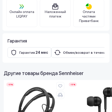
Онлайн оплата
Наложенный
Оплата
LIQPAY
платеж
частями
Приватбанк
Гарантия
Гарантия
24 мес
Обмен/возврат в течение
1
Другие товары бренда
Sennheiser
-17%
-17%