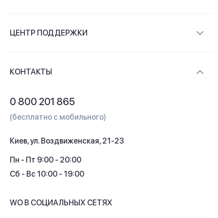
О компании
ЦЕНТР ПОДДЕРЖКИ
Новости и видеообзоры
Доставка и оплата
Контакты
КОНТАКТЫ
Обмен и возврат
Вопросы и ответы
0 800 201 865
Гарантия и сервис
(бесплатно с мобильного)
Кредит
Киев, ул. Воздвиженская, 21-23
Кэшбек
Пн - Пт 9:00 - 20:00
Сб - Вс 10:00 - 19:00
WO В СОЦИАЛЬНЫХ СЕТЯХ