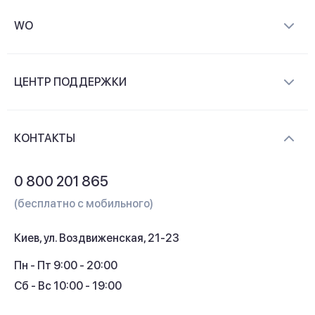
WO
О компании
ЦЕНТР ПОДДЕРЖКИ
Новости и видеообзоры
Доставка и оплата
Контакты
КОНТАКТЫ
Обмен и возврат
Вопросы и ответы
0 800 201 865
Гарантия и сервис
(бесплатно с мобильного)
Кредит
Киев, ул. Воздвиженская, 21-23
Кэшбек
Пн - Пт 9:00 - 20:00
Сб - Вс 10:00 - 19:00