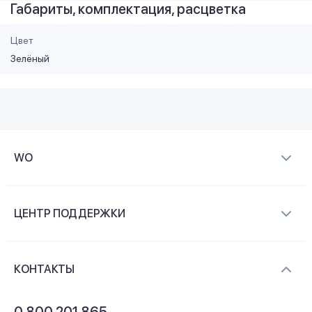
Габариты, комплектация, расцветка
Цвет
Зелёный
WO
О компании
ЦЕНТР ПОДДЕРЖКИ
Новости и видеообзоры
Доставка и оплата
Контакты
КОНТАКТЫ
Обмен и возврат
Вопросы и ответы