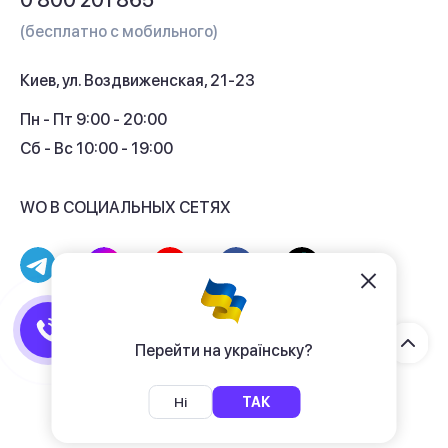
0 800 201 865
Гарантия и сервис
(бесплатно с мобильного)
Кредит
Киев, ул. Воздвиженская, 21-23
Кэшбек
Пн - Пт 9:00 - 20:00
Сб - Вс 10:00 - 19:00
WO В СОЦИАЛЬНЫХ СЕТЯХ
© 2017 - 2026 Магазин гаджетов «WO»
Договор публичной оферты
Перейти на українську?
Политика конфиденциальности
Ні
ТАК