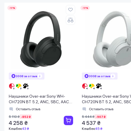
-17%
-17%
300₴ за отзыв
300₴ за отзыв
Наушники Over-ear Sony WH-
Наушники Over-ear Sony
CH720N BT 5.2, ANC, SBC, AAC,
CH720N BT 5.2, ANC, SBC
Wireless, Mic, Черный
Wireless, Mic, Белый
Оставить отзыв
Оставить отзыв
5 110 ₴
5 444 ₴
-852 ₴
-907 ₴
4 258 ₴
4 537 ₴
Кешбек
43 ₴
Кешбек
45 ₴