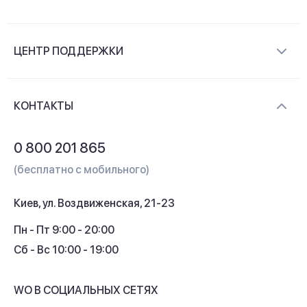
О компании
ЦЕНТР ПОДДЕРЖКИ
Новости и видеообзоры
Доставка и оплата
Контакты
КОНТАКТЫ
Обмен и возврат
Вопросы и ответы
0 800 201 865
Гарантия и сервис
(бесплатно с мобильного)
Кредит
Киев, ул. Воздвиженская, 21-23
Кэшбек
Пн - Пт 9:00 - 20:00
Сб - Вс 10:00 - 19:00
WO В СОЦИАЛЬНЫХ СЕТЯХ