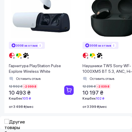
300₴ за отзыв
300₴ за отзыв
Гарнитура PlayStation Pulse
Наушники TWS Sony WF-
Explore Wireless White
1000XM5 BT 5.3, ANC, Hi
IPX4, SBC, AAC, LDAC, LC3
Оставить отзыв
Оставить отзыв
Черный
12 592 ₴
12 236 ₴
-2 099 ₴
-2 039 ₴
10 493 ₴
10 197 ₴
Кешбек
105 ₴
Кешбек
102 ₴
от 3 498 ₴/мес
от 3 399 ₴/мес