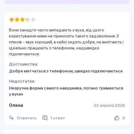
Вони занадто часто випадають з вуха, від цього
користування ними не приносить такого задоволення. З
плюсів - звук хороший, в кейсі сидять добре, не вилітають і
ідеально працюють з телефоном, надшвидко
підключаються.
Достоинства:
Добре метчаться з телефоном, швидко підключаються
Недостатки:
Незручна форма самого навушника, погано тримається
у вухах
Олена
02 апреля 2026
Ответить
1 ответ
0