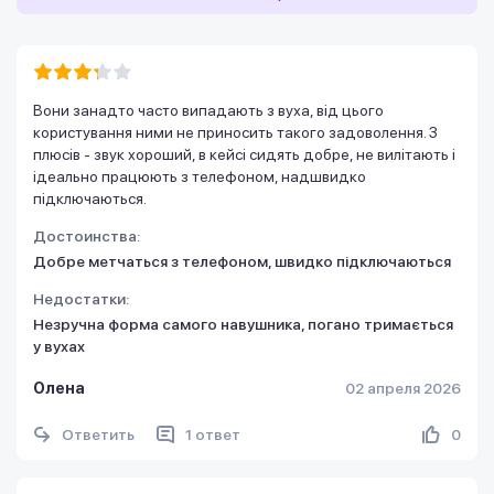
Вони занадто часто випадають з вуха, від цього
користування ними не приносить такого задоволення. З
плюсів - звук хороший, в кейсі сидять добре, не вилітають і
ідеально працюють з телефоном, надшвидко
підключаються.
Достоинства:
Добре метчаться з телефоном, швидко підключаються
Недостатки:
Незручна форма самого навушника, погано тримається
у вухах
Олена
02 апреля 2026
Ответить
1 ответ
0