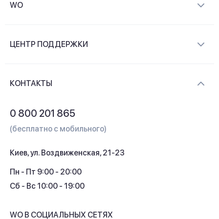
WO
О компании
ЦЕНТР ПОДДЕРЖКИ
Новости и видеообзоры
Доставка и оплата
Контакты
КОНТАКТЫ
Обмен и возврат
Вопросы и ответы
0 800 201 865
Гарантия и сервис
(бесплатно с мобильного)
Кредит
Киев, ул. Воздвиженская, 21-23
Кэшбек
Пн - Пт 9:00 - 20:00
Сб - Вс 10:00 - 19:00
WO В СОЦИАЛЬНЫХ СЕТЯХ