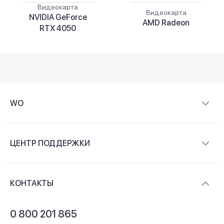
Видеокарта
Видеокарта
NVIDIA GeForce
AMD Radeon
RTX 4050
WO
О компании
ЦЕНТР ПОДДЕРЖКИ
Новости и видеообзоры
Доставка и оплата
Контакты
КОНТАКТЫ
Обмен и возврат
Вопросы и ответы
0 800 201 865
Гарантия и сервис