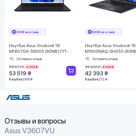
300₴ за отзыв
300₴ за отзыв
Ноутбук Asus Vivobook 18
Ноутбук Asus Vivobook 1
M1807GA-S8005 (90NB17Y1-
M1605NAQ-SH055 (90NB
M000B0) Quiet Blue
M001Z0) Indie Black
Оставить отзыв
Оставить отзыв
58 871 ₴
46 632 ₴
-5 352 ₴
-4 239 ₴
53 519 ₴
42 393 ₴
Кешбек
268 ₴
Кешбек
212 ₴
Отзывы и вопросы
Asus V3607VU