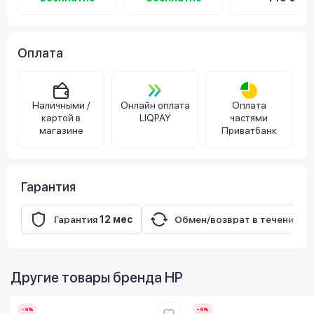
Оплата
Наличными /
Онлайн оплата
Оплата
картой в
LIQPAY
частями
магазине
Приватбанк
Гарантия
Гарантия
12 мес
Обмен/возврат в течение
14
Другие товары бренда
HP
-9%
-9%