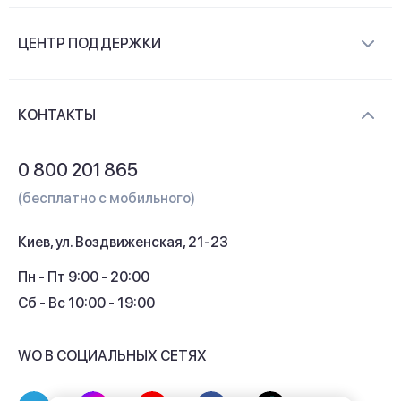
О компании
ЦЕНТР ПОДДЕРЖКИ
Новости и видеообзоры
Доставка и оплата
Контакты
КОНТАКТЫ
Обмен и возврат
Вопросы и ответы
0 800 201 865
Гарантия и сервис
(бесплатно с мобильного)
Кредит
Киев, ул. Воздвиженская, 21-23
Кэшбек
Пн - Пт 9:00 - 20:00
Сб - Вс 10:00 - 19:00
WO В СОЦИАЛЬНЫХ СЕТЯХ