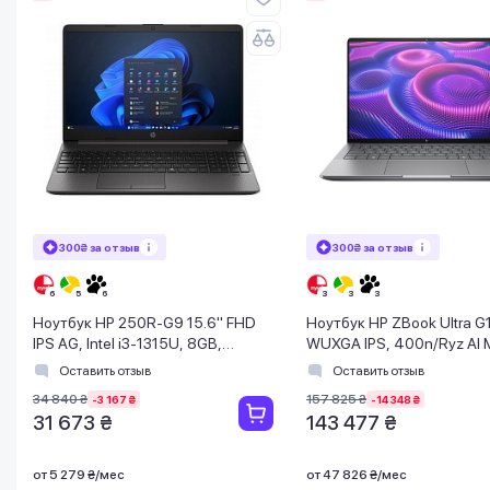
300₴ за отзыв
300₴ за отзыв
Ноутбук HP 250R-G9 15.6" FHD
Ноутбук HP ZBook Ultra G
IPS AG, Intel i3-1315U, 8GB,
WUXGA IPS, 400n/Ryz AI
F512GB, UMA, DOS, черный
395
Оставить отзыв
Оставить отзыв
(5.1)/32Gb/SSD1Tb/Radeo
34 840 ₴
157 825 ₴
-3 167 ₴
-14 348 ₴
Подсв/DOS
31 673 ₴
143 477 ₴
от 5 279 ₴/мес
от 47 826 ₴/мес