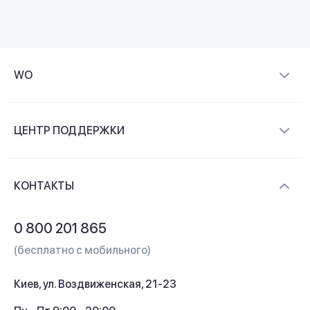
WO
О компании
ЦЕНТР ПОДДЕРЖКИ
Новости и видеообзоры
Доставка и оплата
Контакты
КОНТАКТЫ
Обмен и возврат
Вопросы и ответы
0 800 201 865
Гарантия и сервис
(бесплатно с мобильного)
Кредит
Киев, ул. Воздвиженская, 21-23
Кэшбек