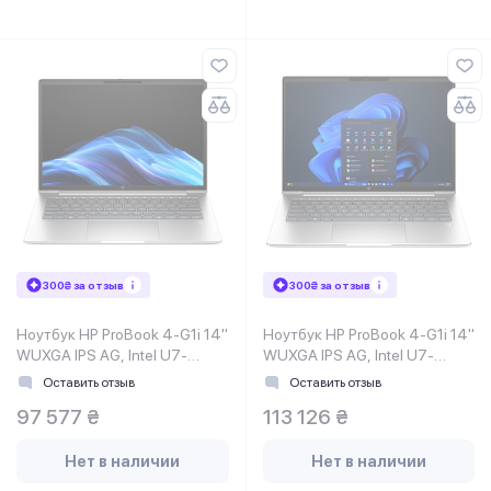
300₴ за отзыв
300₴ за отзыв
Ноутбук HP ProBook 4-G1i 14"
Ноутбук HP ProBook 4-G1i 14"
WUXGA IPS AG, Intel U7-
WUXGA IPS AG, Intel U7-
255H, 24GB, F1TB,
255H, 24GB, F1TB,
Оставить отзыв
Оставить отзыв
NVD3050-4, DOS,
NVD3050-4, Win11P,
97 577 ₴
113 126 ₴
серебристый
серебристый
Нет в наличии
Нет в наличии