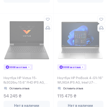
300₴ за отзыв
300₴ за отзыв
Ноутбук HP Victus 15-
Ноутбук HP ProBook 4-G1i 16"
fb3026ru 15.6" FHD IPS AG,
WUXGA IPS AG, Intel U7-
AMD R7-7445HS, 16GB,
255H, 32GB, F1TB, NVD3050-
Оставить отзыв
Оставить отзыв
F512GB, NVD2050-4, DOS,
4, Win11P, серебристый
54 245 ₴
115 475 ₴
серый
Нет в наличии
Нет в наличии