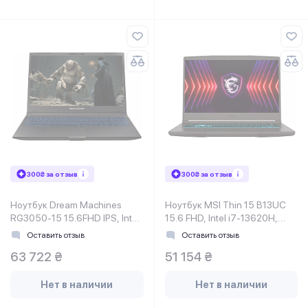
300₴ за отзыв
300₴ за отзыв
Ноутбук Dream Machines
Ноутбук MSI Thin 15 B13UC
RG3050-15 15.6FHD IPS, Intel
15.6 FHD, Intel i7-13620H,
i7-13620H, 32GB, F1TB,
16GB, F1TB, NVD3050-4,
Оставить отзыв
Оставить отзыв
NVD3050-4, DOS, черный
DOS, черный
63 722 ₴
51 154 ₴
Нет в наличии
Нет в наличии