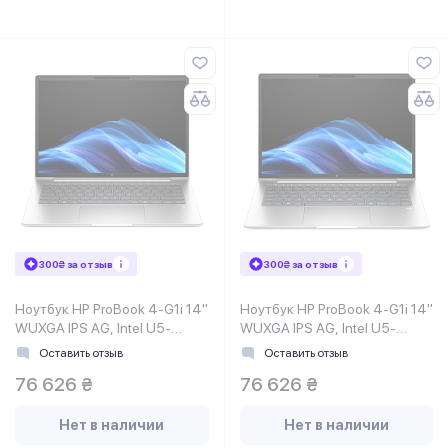
300₴ за отзыв
300₴ за отзыв
Ноутбук HP ProBook 4-G1i 14"
Ноутбук HP ProBook 4-G1i 14"
WUXGA IPS AG, Intel U5-
WUXGA IPS AG, Intel U5-
225H, 24GB, F1TB,
225H, 24GB, F1TB,
Оставить отзыв
Оставить отзыв
NVD3050-4, DOS,
NVD3050-4, DOS,
76 626 ₴
76 626 ₴
серебристый
серебристый (C44YXET)
Нет в наличии
Нет в наличии