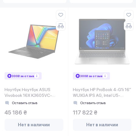
300₴ за отзыв
300₴ за отзыв
Ноутбук Ноутбук ASUS
Ноутбук HP ProBook 4-G1i 16"
Vivobook 16X K3605VC-
WUXGA IPS AG, Intel U5-
RP379 16" WUXGA IPS, Intel
225H, 32GB, F1TB, NVD3050-
Оставить отзыв
Оставить отзыв
i5-13420H, 16GB, F512GB,
4, Win11P, серебристый
45 186 ₴
117 822 ₴
NVD3050-4, noO
Нет в наличии
Нет в наличии