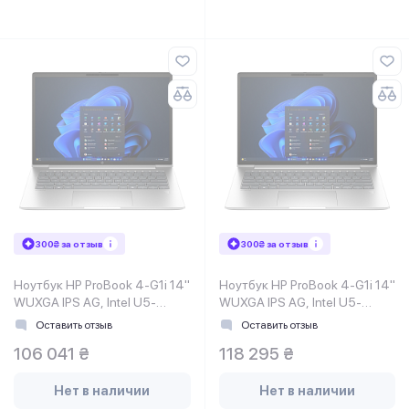
300₴ за отзыв
300₴ за отзыв
Ноутбук HP ProBook 4-G1i 14"
Ноутбук HP ProBook 4-G1i 14"
WUXGA IPS AG, Intel U5-
WUXGA IPS AG, Intel U5-
225H, 24GB, F1TB,
225H, 32GB, F1TB, NVD3050-
Оставить отзыв
Оставить отзыв
NVD3050-4, Win11P,
4, Win11P, серебристый
106 041 ₴
118 295 ₴
серебристый
Нет в наличии
Нет в наличии