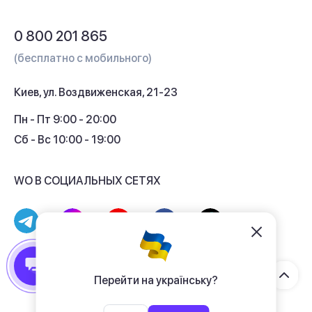
Обмен и возврат
Вопросы и ответы
0 800 201 865
Гарантия и сервис
(бесплатно с мобильного)
Кредит
Киев, ул. Воздвиженская, 21-23
Кэшбек
Пн - Пт 9:00 - 20:00
Сб - Вс 10:00 - 19:00
WO В СОЦИАЛЬНЫХ СЕТЯХ
© 2017 - 2026 Магазин гаджетов «WO»
Договор публичной оферты
Перейти на українську?
Политика конфиденциальности