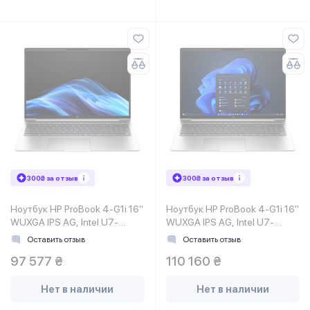
300₴ за отзыв
300₴ за отзыв
Ноутбук HP ProBook 4-G1i 16"
Ноутбук HP ProBook 4-G1i 16"
WUXGA IPS AG, Intel U7-
WUXGA IPS AG, Intel U7-
255H, 24GB, F1TB,
255H, 24GB, F1TB,
Оставить отзыв
Оставить отзыв
NVD3050-4, DOS,
NVD3050-4, Win11P,
97 577 ₴
110 160 ₴
серебристый
серебристый
Нет в наличии
Нет в наличии