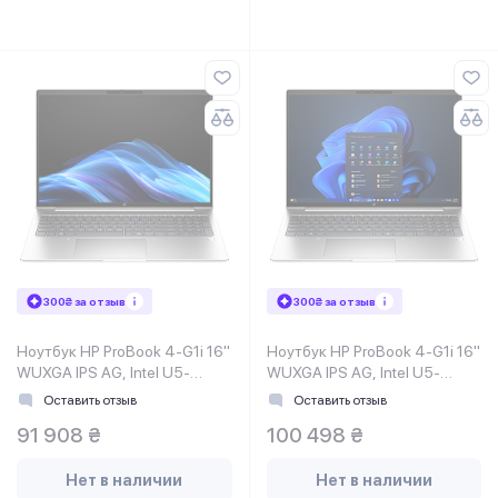
300₴ за отзыв
300₴ за отзыв
Ноутбук HP ProBook 4-G1i 16"
Ноутбук HP ProBook 4-G1i 16"
WUXGA IPS AG, Intel U5-
WUXGA IPS AG, Intel U5-
225H, 24GB, F1TB,
225H, 24GB, F1TB,
Оставить отзыв
Оставить отзыв
NVD3050-4, DOS,
NVD3050-4, Win11P,
91 908 ₴
100 498 ₴
серебристый
серебристый
Нет в наличии
Нет в наличии