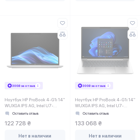
300₴ за отзыв
300₴ за отзыв
Ноутбук HP ProBook 4-G1i 14"
Ноутбук HP ProBook 4-G1i 14"
WUXGA IPS AG, Intel U7-
WUXGA IPS AG, Intel U7-
255H, 32GB, F1TB, NVD3050-
255H, 32GB, F1TB, NVD3050-
Оставить отзыв
Оставить отзыв
4, DOS, серебристый
4, Win11P, серебристый
122 728 ₴
133 068 ₴
Нет в наличии
Нет в наличии