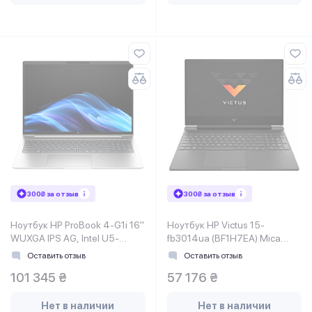
300₴ за отзыв
300₴ за отзыв
Ноутбук HP ProBook 4-G1i 16"
Ноутбук HP Victus 15-
WUXGA IPS AG, Intel U5-
fb3014ua (BF1H7EA) Mica
225H, 32GB, F1TB, NVD3050-
Silver
Оставить отзыв
Оставить отзыв
4, DOS, серебристый
101 345 ₴
57 176 ₴
Нет в наличии
Нет в наличии