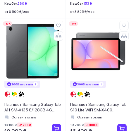
Кешбек
260 ₴
Кешбек
153 ₴
от 6 500 ₴/мес
от 3 825 ₴/мес
-17%
-17%
300₴ за отзыв
300₴ за отзыв
Планшет Samsung Galaxy Tab
Планшет Samsung Galaxy Tab
A11 SM-X135 8/128GB 4G
S10 Lite WiFi SM-X400
Gray (SM-X135FZAEEUC)
6/128GB Gray (SM-
Оставить отзыв
Оставить отзыв
X400NZAREUC)
13 199 ₴
19 799 ₴
-2 200 ₴
-3 300 ₴