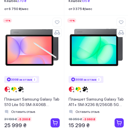
Кешбек
270 ₴
Кешбек
135 ₴
от 6 750 ₴/мес
от 3 375 ₴/мес
-17%
-17%
300₴ за отзыв
300₴ за отзыв
Планшет Samsung Galaxy Tab
Планшет Samsung Galaxy Tab
S10 Lite 5G SM-X406B
A11+ SM-X236 8/256GB 5G
8/256GB Gray (SM-
Gray (SM-X236BZAPEUC)
Оставить отзыв
Оставить отзыв
X406BZAPEUC)
31 199 ₴
18 359 ₴
-5 200 ₴
-3 060 ₴
25 999 ₴
15 299 ₴