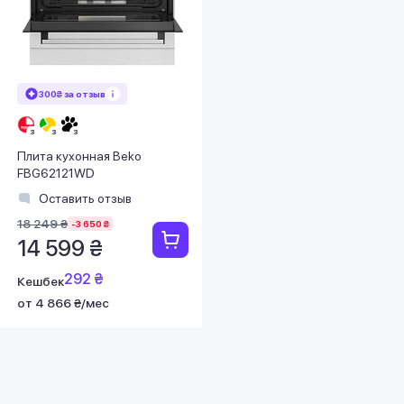
300₴ за отзыв
Плита кухонная Beko
FBG62121WD
Оставить отзыв
18 249 ₴
-3 650 ₴
14 599 ₴
292 ₴
Кешбек
от 4 866 ₴/мес