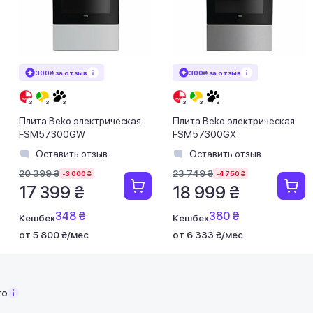
300₴ за отзыв
300₴ за отзыв
Плита Beko электрическая
Плита Beko электрическая
FSM57300GW
FSM57300GX
Оставить отзыв
Оставить отзыв
20 399 ₴
23 749 ₴
-3 000 ₴
-4 750 ₴
17 399 ₴
18 999 ₴
348 ₴
380 ₴
Кешбек
Кешбек
от 5 800 ₴/мес
от 6 333 ₴/мес
то