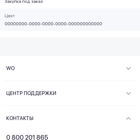
Закупка под заказ
Цвет
00000000-0000-0000-0000-000000000000
WO
О компании
ЦЕНТР ПОДДЕРЖКИ
Новости и видеообзоры
Доставка и оплата
Контакты
КОНТАКТЫ
Обмен и возврат
Вопросы и ответы
0 800 201 865