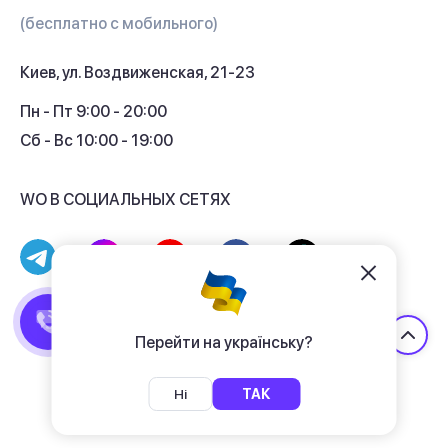
Гарантия и сервис
(бесплатно с мобильного)
Кредит
Киев, ул. Воздвиженская, 21-23
Кэшбек
Пн - Пт 9:00 - 20:00
Сб - Вс 10:00 - 19:00
WO В СОЦИАЛЬНЫХ СЕТЯХ
© 2017 - 2026 Магазин гаджетов «WO»
Договор публичной оферты
Перейти на українську?
Политика конфиденциальности
Ні
ТАК