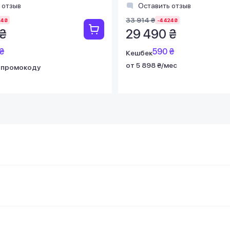
 отзыв
Оставить отзыв
33 914 ₴
4 ₴
-4 424 ₴
 ₴
29 490 ₴
₴
590 ₴
Кешбек
от 5 898 ₴/мес
 промокоду