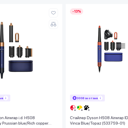
-13%
зыв
300₴ за отзыв
n Airwrap i.d. HS08
Стайлер Dyson HS08 Airwrap ID 
 Prussian blue/Rich copper
Vinca Blue/Topaz (533759-01)