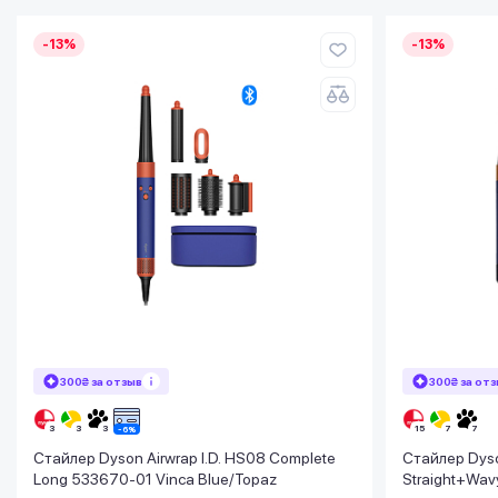
-13%
-13%
300₴ за отзыв
300₴ за от
Стайлер Dyson Airwrap I.D. HS08 Complete
Стайлер Dyso
Long 533670-01 Vinca Blue/Topaz
Straight+Wavy