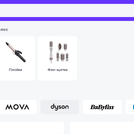
олос
Плойки
Фен-щетки