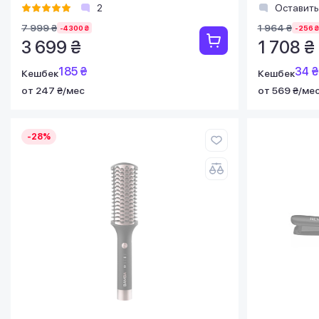
2
Оставить
7 999 ₴
1 964 ₴
-4 300 ₴
-256 ₴
3 699 ₴
1 708 ₴
185 ₴
34 ₴
Кешбек
Кешбек
от 247 ₴/мес
от 569 ₴/ме
-28%