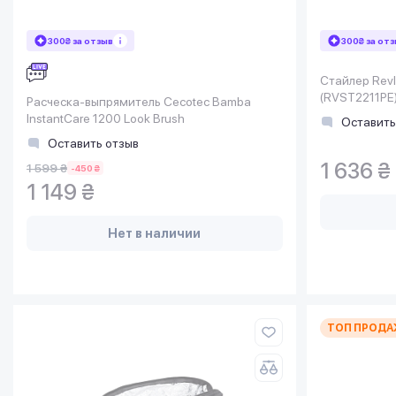
300₴ за отзыв
300₴ за от
Стайлер Revl
(RVST2211PE
Расческа-выпрямитель Cecotec Bamba
InstantCare 1200 Look Brush
Оставить
Оставить отзыв
1 636 ₴
1 599 ₴
-450 ₴
1 149 ₴
Нет в наличии
ТОП ПРОДА