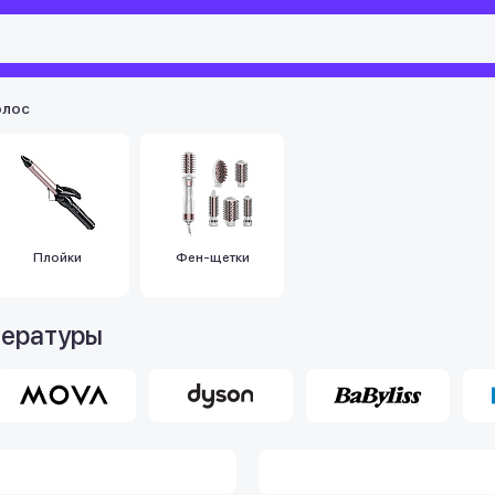
олос
Плойки
Фен-щетки
пературы