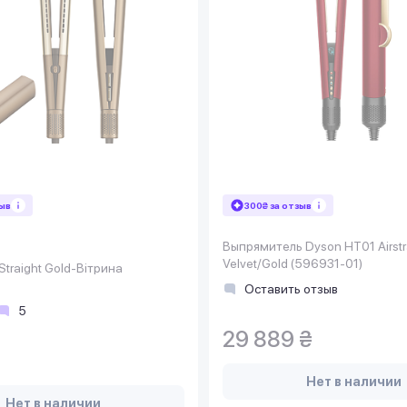
зыв
300₴ за отзыв
Выпрямитель Dyson HT01 Airstr
Velvet/Gold (596931-01)
Straight Gold-Вітрина
Оставить отзыв
5
29 889 ₴
Нет в наличии
Нет в наличии