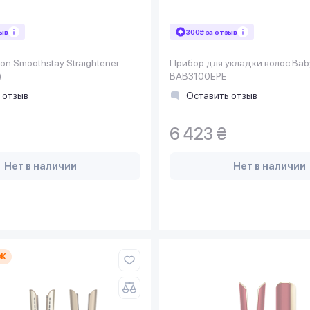
зыв
300₴ за отзыв
on Smoothstay Straightener
Прибор для укладки волос Baby
)
BAB3100EPE
 отзыв
Оставить отзыв
6 423 ₴
Нет в наличии
Нет в наличии
Ж