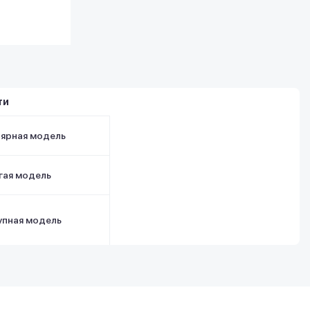
ти
лярная модель
гая модель
упная модель