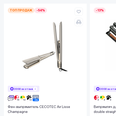
ТОП ПРОДАЖ
-54%
-13%
300₴ за отзыв
300₴ за от
Фен-выпрямитель CECOTEC Air Lisse
Випрямляч дл
Champagne
double strai