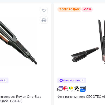
ТОП ПРОДАЖ
-54%
зыв
300₴ за отзыв
я волосся Revlon One-Step
Фен-выпрямитель CECOTEC Air 
ght (RVST2204E)