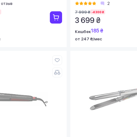
 отзыв
2
7 999 ₴
-4 300 ₴
3 699 ₴
185 ₴
Кешбек
с
от 247 ₴/мес