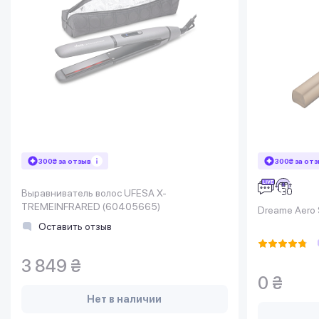
300₴ за отзыв
300₴ за от
Выравниватель волос UFESA X-
TREMEINFRARED (60405665)
Dreame Aero 
Оставить отзыв
3 849 ₴
0 ₴
Нет в наличии