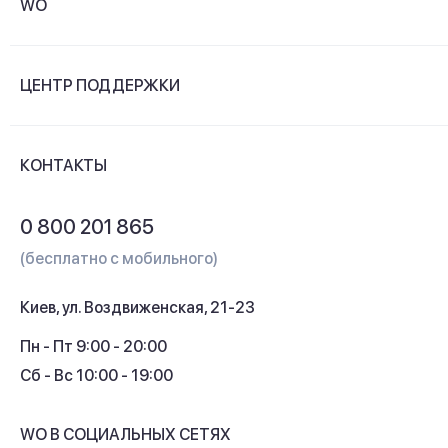
WO
О компании
ЦЕНТР ПОДДЕРЖКИ
Новости и видеообзоры
Доставка и оплата
Контакты
КОНТАКТЫ
Обмен и возврат
Вопросы и ответы
0 800 201 865
Гарантия и сервис
(бесплатно с мобильного)
Кредит
Киев, ул. Воздвиженская, 21-23
Кэшбек
Пн - Пт 9:00 - 20:00
Сб - Вс 10:00 - 19:00
WO В СОЦИАЛЬНЫХ СЕТЯХ