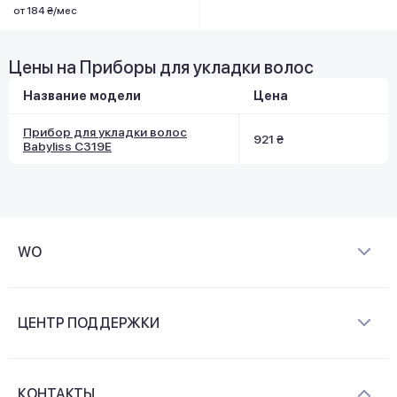
от 184 ₴/мес
Цены на Приборы для укладки волос
Название модели
Цена
Прибор для укладки волос
921 ₴
Babyliss C319E
WO
О компании
ЦЕНТР ПОДДЕРЖКИ
Новости и видеообзоры
Доставка и оплата
Контакты
КОНТАКТЫ