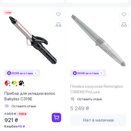
-13%
300₴ за отзыв
300₴ за отзыв
Плойка конусная Remington
CI98X8 ProLuxe
Прибор для укладки волос
Babyliss C319E
Оставить отзыв
Оставить отзыв
5 249 ₴
1 059 ₴
-138 ₴
921 ₴
Нет в наличии
Кешбек
46 ₴