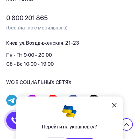
Обмен и возврат
Вопросы и ответы
0 800 201 865
Гарантия и сервис
(бесплатно с мобильного)
Кредит
Киев, ул. Воздвиженская, 21-23
Кэшбек
Пн - Пт 9:00 - 20:00
Сб - Вс 10:00 - 19:00
WO В СОЦИАЛЬНЫХ СЕТЯХ
© 2017 - 2026 Магазин гаджетов «WO»
Договор публичной оферты
Перейти на українську?
Политика конфиденциальности