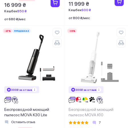
11 999 ₴
16 999 ₴
Кешбек
600 ₴
Кешбек
850 ₴
от 800 ₴/мес
от 680 ₴/мес
-27%
ПРЕДЗАКАЗ
-35%
300₴ за отзыв
300₴ за отзыв
Беспроводной моющий
Беспроводной моющий
пылесос MOVA K30 Lite
пылесос MOVA K10
Оставить отзыв
7