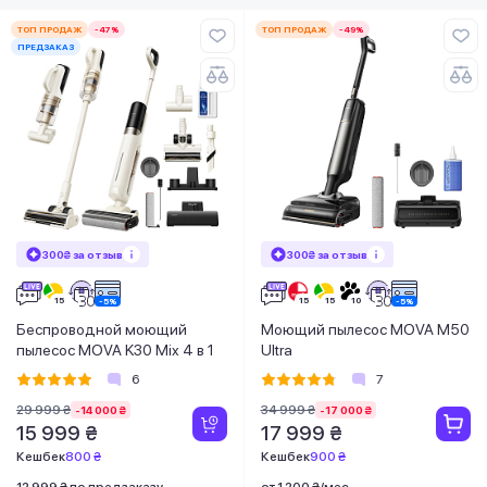
ТОП ПРОДАЖ
-47%
ТОП ПРОДАЖ
-49%
ПРЕДЗАКАЗ
300₴ за отзыв
300₴ за отзыв
Беспроводной моющий
Моющий пылесос MOVA M50
пылесос MOVA K30 Mix 4 в 1
Ultra
6
7
29 999 ₴
34 999 ₴
-14 000 ₴
-17 000 ₴
15 999 ₴
17 999 ₴
Кешбек
800 ₴
Кешбек
900 ₴
12 999 ₴ по предзаказу
от 1 200 ₴/мес