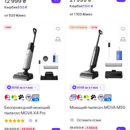
12 999 ₴
Кешбек
1100 ₴
Кешбек
650 ₴
от 1 100 ₴/мес
от 520 ₴/мес
-56%
ТОП ПРОДАЖ
-37%
300₴ за отзыв
300₴ за отзыв
Беспроводной моющий
Моющий пылесос MOVA M50
пылесос MOVA X4 Pro
Оставить отзыв
6
18 999 ₴
-7 000 ₴
38 999 ₴
-22 000 ₴