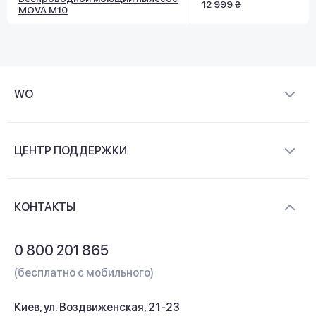
12 999 ₴
MOVA M10
WO
О компании
ЦЕНТР ПОДДЕРЖКИ
Новости и видеообзоры
Доставка и оплата
Контакты
КОНТАКТЫ
Обмен и возврат
Вопросы и ответы
0 800 201 865
Гарантия и сервис
(бесплатно с мобильного)
Кредит
Киев, ул. Воздвиженская, 21-23