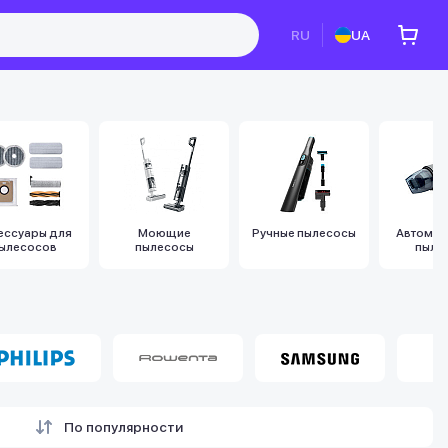
RU
UA
ессуары для
Моющие
Ручные пылесосы
Автомоб
ылесосов
пылесосы
пыле
По популярности