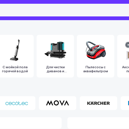
С мойкой пола
Для чистки
Пылесосы с
Акс
горячей водой
диванов и
аквафильтром
п
мебели