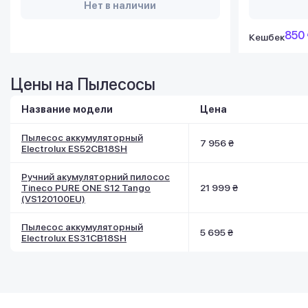
Нет в наличии
850 
Кешбек
Цены на Пылесосы
Название модели
Цена
Пылесос аккумуляторный
7 956 ₴
Electrolux ES52CB18SH
Ручний акумуляторний пилосос
Tineco PURE ONE S12 Tango
21 999 ₴
(VS120100EU)
Пылесос аккумуляторный
5 695 ₴
Electrolux ES31CB18SH