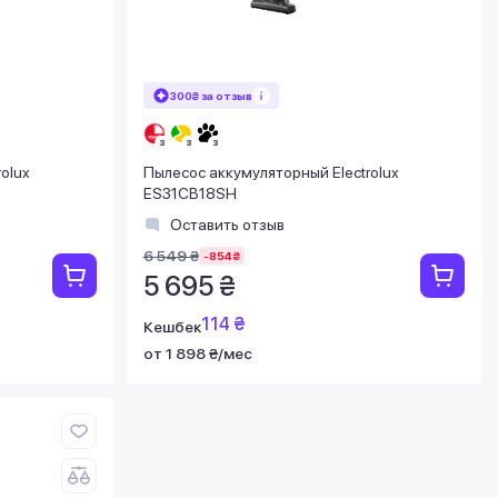
300₴ за отзыв
olux
Пылесос аккумуляторный Electrolux
ES31CB18SH
Оставить отзыв
6 549 ₴
-854 ₴
5 695 ₴
114 ₴
Кешбек
от 1 898 ₴/мес