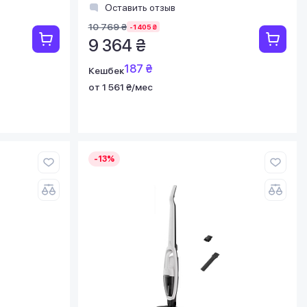
Оставить отзыв
10 769 ₴
-1 405 ₴
9 364 ₴
187 ₴
Кешбек
от 1 561 ₴/мес
-13%