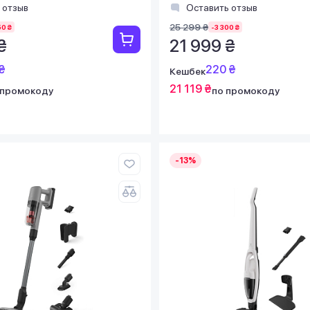
 отзыв
Оставить отзыв
25 299 ₴
50 ₴
-3 300 ₴
₴
21 999 ₴
₴
220 ₴
Кешбек
21 119 ₴
 промокоду
по промокоду
-13%