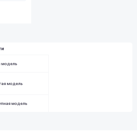
ти
я модель
гая модель
упная модель