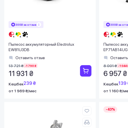
300₴ за отзыв
300₴ за от
Пылесос аккумуляторный Electrolux
Пылесос акку
EW81U3DB
EP71AB14UG
Оставить отзыв
Оставить
13 721 ₴
8 001 ₴
-1 790 ₴
-1 044 
11 931 ₴
6 957 ₴
239 ₴
139 
Кешбек
Кешбек
от 1 989 ₴/мес
от 1 160 ₴/м
-43%