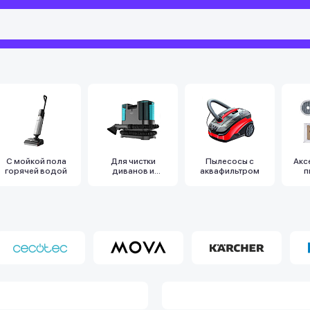
С мойкой пола
Для чистки
Пылесосы с
Акс
горячей водой
диванов и
аквафильтром
п
мебели