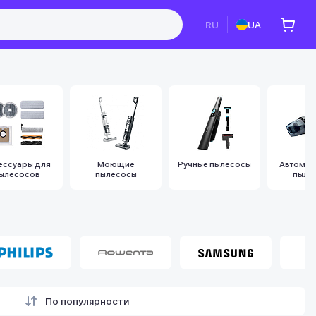
RU
UA
ессуары для
Моющие
Ручные пылесосы
Автомоб
ылесосов
пылесосы
пыле
По популярности