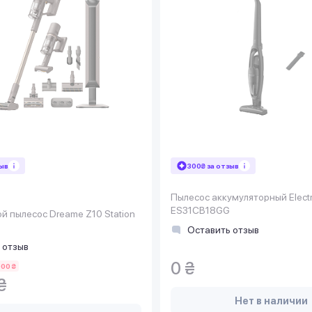
зыв
300₴ за отзыв
Пылесос аккумуляторный Electr
ES31CB18GG
 пылесос Dreame Z10 Station
Оставить отзыв
 отзыв
0 ₴
000 ₴
₴
Нет в наличии