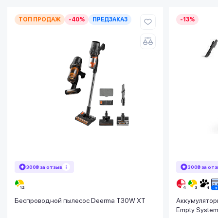
ТОП ПРОДАЖ
-40%
ПРЕДЗАКАЗ
-13%
300₴ за отзыв
300₴ за от
Беспроводной пылесос Deerma T30W XT
Аккумуляторн
Empty Syste