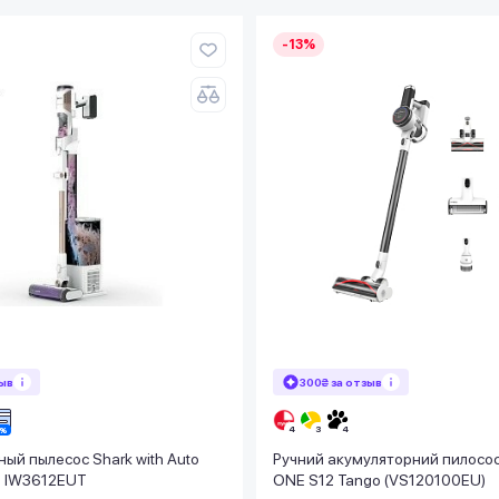
-13%
зыв
300₴ за отзыв
ый пылесос Shark with Auto
Ручний акумуляторний пилосос
m IW3612EUT
ONE S12 Tango (VS120100EU)