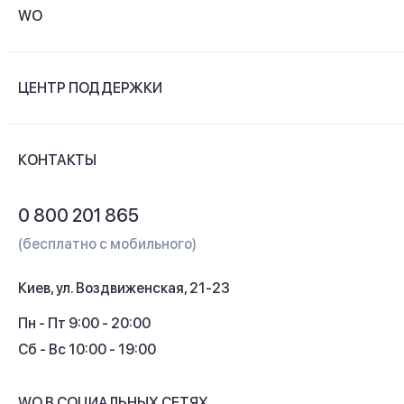
WO
О компании
ЦЕНТР ПОДДЕРЖКИ
Новости и видеообзоры
Доставка и оплата
Контакты
КОНТАКТЫ
Обмен и возврат
Вопросы и ответы
0 800 201 865
Гарантия и сервис
(бесплатно с мобильного)
Кредит
Киев, ул. Воздвиженская, 21-23
Кэшбек
Пн - Пт 9:00 - 20:00
Сб - Вс 10:00 - 19:00
WO В СОЦИАЛЬНЫХ СЕТЯХ