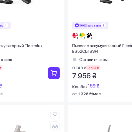
зыв
300₴ за отзыв
муляторный Electrolux
Пылесос аккумуляторный Electr
ES52CB18SH
 отзыв
Оставить отзыв
9 149 ₴
₴
-1 193 ₴
7 956 ₴
₴
159 ₴
Кешбек
ес
от 1 326 ₴/мес