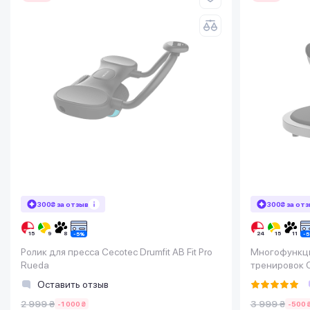
300₴ за отзыв
300₴ за от
Ролик для пресса Cecotec Drumfit AB Fit Pro
Многофункци
Rueda
тренировок C
Оставить отзыв
2 999 ₴
3 999 ₴
-1 000 ₴
-500 