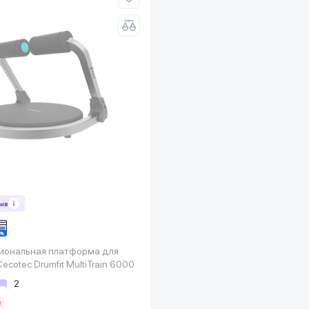
зыв
ональная платформа для
ecotec Drumfit MultiTrain 6000
2
₴