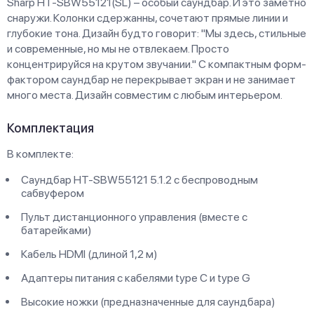
Sharp HT-SBW55121(SL) – особый саундбар. И это заметно
снаружи. Колонки сдержанны, сочетают прямые линии и
глубокие тона. Дизайн будто говорит: "Мы здесь, стильные
и современные, но мы не отвлекаем. Просто
концентрируйся на крутом звучании." С компактным форм-
фактором саундбар не перекрывает экран и не занимает
много места. Дизайн совместим с любым интерьером.
Комплектация
В комплекте:
Саундбар HT-SBW55121 5.1.2 с беспроводным
сабвуфером
Пульт дистанционного управления (вместе с
батарейками)
Кабель HDMI (длиной 1,2 м)
Адаптеры питания с кабелями type C и type G
Высокие ножки (предназначенные для саундбара)