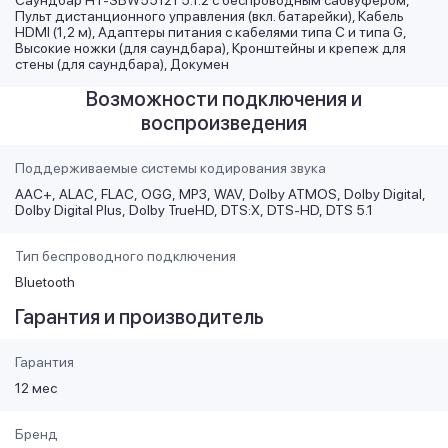
Саундбар HT-SBW55121 5.1.2 с беспроводным сабвуфером,
Пульт дистанционного управления (вкл. батарейки), Кабель
HDMI (1,2 м), Адаптеры питания с кабелями типа C и типа G,
Высокие ножки (для саундбара), Кронштейны и крепеж для
стены (для саундбара), Докумен
Возможности подключения и
воспроизведения
Поддерживаемые системы кодирования звука
AAC+
ALAC
FLAC
OGG
MP3
WAV
Dolby ATMOS
Dolby Digital
Dolby Digital Plus
Dolby TrueHD
DTS:X
DTS-HD
DTS 5.1
Тип беспроводного подключения
Bluetooth
Гарантия и производитель
Гарантия
12 мес
Бренд