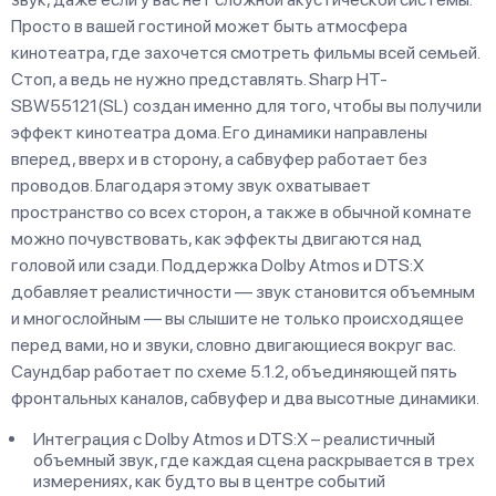
Просто в вашей гостиной может быть атмосфера
кинотеатра, где захочется смотреть фильмы всей семьей.
Стоп, а ведь не нужно представлять. Sharp HT-
SBW55121(SL) создан именно для того, чтобы вы получили
эффект кинотеатра дома. Его динамики направлены
вперед, вверх и в сторону, а сабвуфер работает без
проводов. Благодаря этому звук охватывает
пространство со всех сторон, а также в обычной комнате
можно почувствовать, как эффекты двигаются над
головой или сзади. Поддержка Dolby Atmos и DTS:X
добавляет реалистичности — звук становится объемным
и многослойным — вы слышите не только происходящее
перед вами, но и звуки, словно двигающиеся вокруг вас.
Саундбар работает по схеме 5.1.2, объединяющей пять
фронтальных каналов, сабвуфер и два высотные динамики.
Интеграция с Dolby Atmos и DTS:X – реалистичный
объемный звук, где каждая сцена раскрывается в трех
измерениях, как будто вы в центре событий