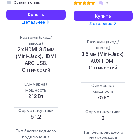
Оставить отзыв
8
Купить
Купить
Детальнее
Детальнее
Разъемы (вход/
Разъемы (вход/
выход)
выход)
2 х HDMI, 3.5 мм
3.5 мм (Mini-Jack),
(Mini-Jack), HDMI
AUX, HDMI,
ARC, USB,
Оптический
Оптический
Суммарная
Суммарная
мощность
мощность
212 Вт
75 Вт
Формат акустики
Формат акустики
5.1.2
2
Тип беспроводного
Тип беспроводного
подключения
подключения