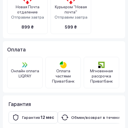
Новая Почта
Курьером "Новая
отделение
почта"
Отправим завтра
Отправим завтра
899 ₴
599 ₴
Оплата
Онлайн оплата
Оплата
Мгновенная
LIQPAY
частями
рассрочка
Приватбанк
Приватбанк
Гарантия
Гарантия
12 мес
Обмен/возврат в течение
14