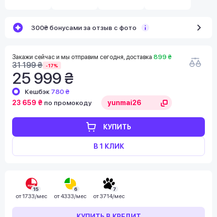
300₴ бонусами за отзыв с фото
Закажи сейчас и мы отправим сегодня, доставка
899 ₴
31 199 ₴
-17%
25 999 ₴
Кешбэк
780 ₴
23 659 ₴
по промокоду
КУПИТЬ
В 1 КЛИК
15
6
7
от
1733/мес
от
4333/мес
от
3714/мес
КУПИТЬ В КРЕДИТ