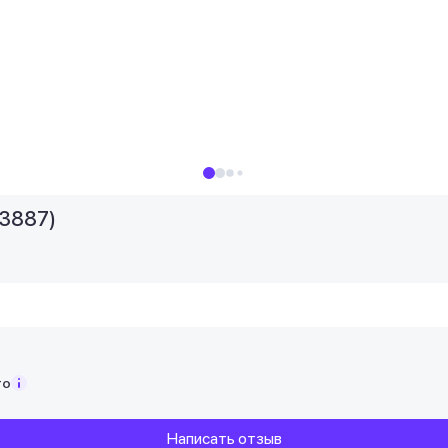
13887)
то
Написать отзыв