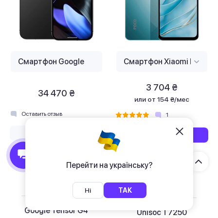
3 704 ₴
34 470 ₴
или
от 154 ₴/мес
Оставить отзыв
1
Нет в наличии
Купить
Детальнее
Детальнее
Перейти на українську?
Диагональ экрана
Диагональ экрана
6,3 "
6,88 "
Ні
ТАК
Процессор
Процессор
Google Tensor G4
Unisoc T7250