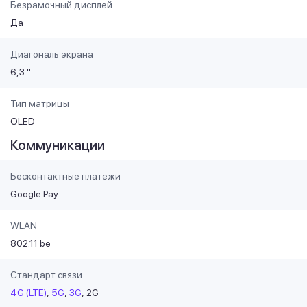
Безрамочный дисплей
Да
Диагональ экрана
6,3 "
Тип матрицы
OLED
Коммуникации
Бесконтактные платежи
Google Pay
WLAN
802.11 be
Стандарт связи
4G (LTE)
5G
3G
2G