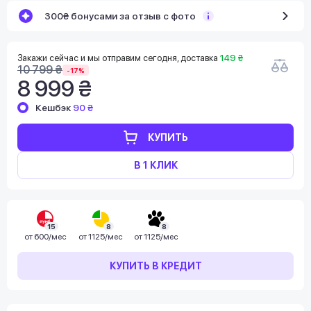
300₴ бонусами за отзыв с фото
Закажи сейчас и мы отправим сегодня, доставка
149 ₴
10 799 ₴
-17%
8 999 ₴
Кешбэк
90 ₴
КУПИТЬ
В 1 КЛИК
15
8
8
от
600/мес
от
1125/мес
от
1125/мес
КУПИТЬ В КРЕДИТ