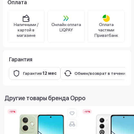
Оплата
Наличными /
Онлайн оплата
Оплата
картой в
LIQPAY
частями
магазине
Приватбанк
Гарантия
Гарантия
12 мес
Обмен/возврат в течение
14
Другие товары бренда
Oppo
-17%
-17%