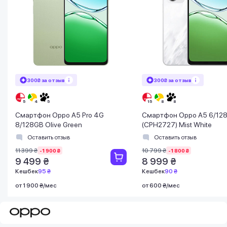
300₴ за отзыв
300₴ за отзыв
Смартфон Oppo A5 Pro 4G
Смартфон Oppo A5 6/12
8/128GB Olive Green
(CPH2727) Mist White
Оставить отзыв
Оставить отзыв
11 399 ₴
10 799 ₴
-1 900 ₴
-1 800 ₴
9 499 ₴
8 999 ₴
Кешбек
95 ₴
Кешбек
90 ₴
от 1 900 ₴/мес
от 600 ₴/мес