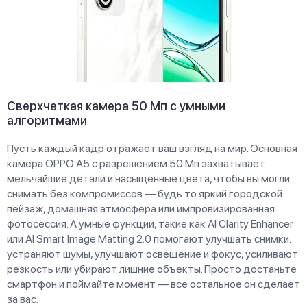
Сверхчеткая камера 50 Мп с умными
алгоритмами
Пусть каждый кадр отражает ваш взгляд на мир. Основная
камера OPPO A5 с разрешением 50 Мп захватывает
мельчайшие детали и насыщенные цвета, чтобы вы могли
снимать без компромиссов — будь то яркий городской
пейзаж, домашняя атмосфера или импровизированная
фотосессия. А умные функции, такие как AI Clarity Enhancer
или AI Smart Image Matting 2.0 помогают улучшать снимки:
устраняют шумы, улучшают освещение и фокус, усиливают
резкость или убирают лишние объекты. Просто достаньте
смартфон и поймайте момент — все остальное он сделает
за вас.