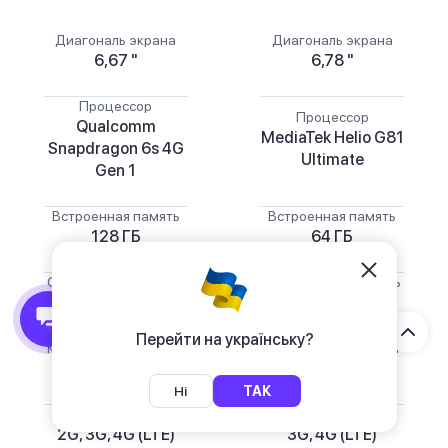
Диагональ экрана
Диагональ экрана
6,67 "
6,78 "
Процессор
Процессор
Qualcomm
MediaTek Helio G81
Snapdragon 6s 4G
Ultimate
Gen 1
Встроенная память
Встроенная память
128 ГБ
64 ГБ
Оперативная память
Оперативная память
6 ГБ
4 ГБ
Перейти на українську?
Количество SIM-карт
Количество SIM-карт
2 шт
2 шт
Ні
ТАК
Стандарт связи
Стандарт связи
2G, 3G, 4G (LTE)
3G, 4G (LTE)