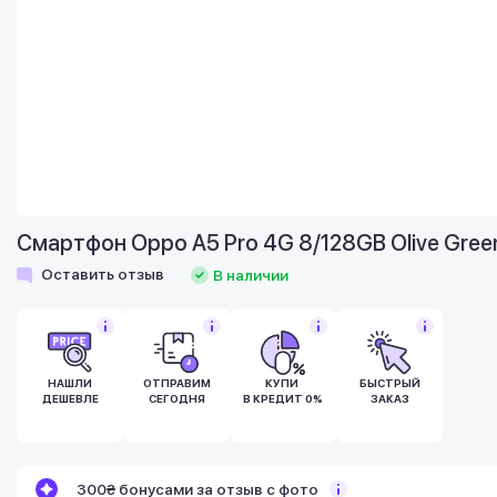
Смартфон Oppo A5 Pro 4G 8/128GB Olive Gree
Оставить отзыв
В наличии
НАШЛИ
ОТПРАВИМ
КУПИ
БЫСТРЫЙ
ДЕШЕВЛЕ
СЕГОДНЯ
В КРЕДИТ 0%
ЗАКАЗ
Бонусы становятся активными спустя 14
300₴ бонусами за отзыв с фото
дней после покупки.