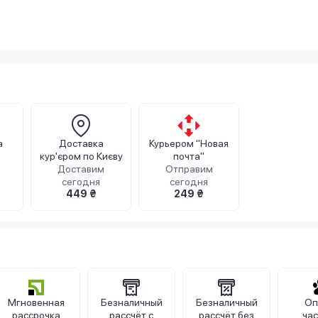
а
Доставка
Курьером "Новая
кур'єром по Києву
почта"
Доставим
Отправим
сегодня
сегодня
449 ₴
249 ₴
Мгновенная
Безналичный
Безналичный
Оп
рассрочка
рассчёт с
рассчёт без
ча