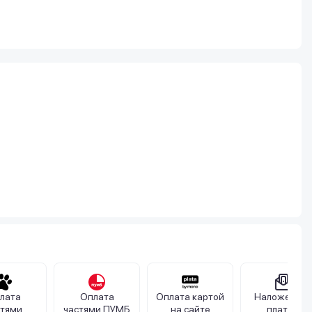
лата
Оплата
Оплата картой
Наложенны
стями
частями ПУМБ
на сайте
платеж