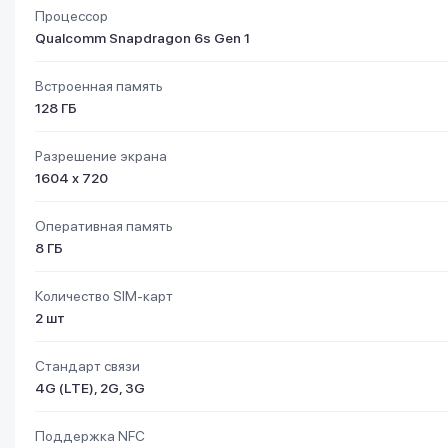
Процессор
Qualcomm Snapdragon 6s Gen 1
Встроенная память
128 ГБ
Разрешение экрана
1604 х 720
Оперативная память
8 ГБ
Количество SIM-карт
2 шт
Стандарт связи
4G (LTE), 2G, 3G
Поддержка NFC