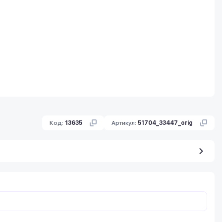
Код:
13635
Артикул:
51704_33447_orig