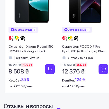
300₴ за отзыв
300₴ за отзыв
Смартфон Xiaomi Redmi 15C
Смартфон POCO X7 Pro
8/256GB Midnight Black
8/256GB (with charger) Black
EU
Оставить отзыв
Оставить отзыв
10 210 ₴
14 851 ₴
-1 702 ₴
-2 475 ₴
8 508 ₴
12 376 ₴
85 ₴
124 ₴
Кешбек
Кешбек
от 2 836 ₴/мес
от 4 125 ₴/мес
Отзывы и вопросы