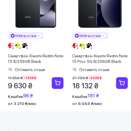
300₴ за отзыв
300₴ за отзыв
Смартфон Xiaomi Redmi Note
Смартфон Xiaomi Redmi Note
15 8/256GB Black
15 Pro+ 5G 8/256GB Black
Оставить отзыв
Оставить отзыв
11 556 ₴
21 758 ₴
-1 926 ₴
-3 626 ₴
9 630 ₴
18 132 ₴
96 ₴
181 ₴
Кешбек
Кешбек
от 3 210 ₴/мес
от 6 044 ₴/мес