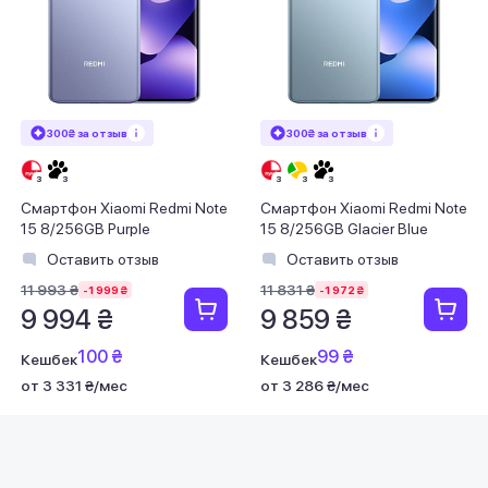
300₴ за отзыв
300₴ за отзыв
Смартфон Xiaomi Redmi Note
Смартфон Xiaomi Redmi Note
15 8/256GB Purple
15 8/256GB Glacier Blue
Оставить отзыв
Оставить отзыв
11 993 ₴
11 831 ₴
-1 999 ₴
-1 972 ₴
9 994 ₴
9 859 ₴
100 ₴
99 ₴
Кешбек
Кешбек
от 3 331 ₴/мес
от 3 286 ₴/мес