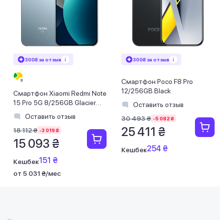
300₴ за отзыв
300₴ за отзыв
Смартфон Poco F8 Pro
12/256GB Black
Смартфон Xiaomi Redmi Note
15 Pro 5G 8/256GB Glacier
Оставить отзыв
Blue
Оставить отзыв
30 493 ₴
-5 082 ₴
25 411 ₴
18 112 ₴
-3 019 ₴
15 093 ₴
254 ₴
Кешбек
151 ₴
Кешбек
от 5 031 ₴/мес