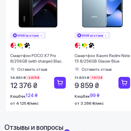
300₴ за отзыв
300₴ за отзыв
Смартфон POCO X7 Pro
Смартфон Xiaomi Redmi Note
8/256GB (with charger) Black
15 8/256GB Glacier Blue
EU
Оставить отзыв
Оставить отзыв
14 851 ₴
11 831 ₴
-2 475 ₴
-1 972 ₴
12 376 ₴
9 859 ₴
124 ₴
99 ₴
Кешбек
Кешбек
от 4 125 ₴/мес
от 3 286 ₴/мес
Отзывы и вопросы