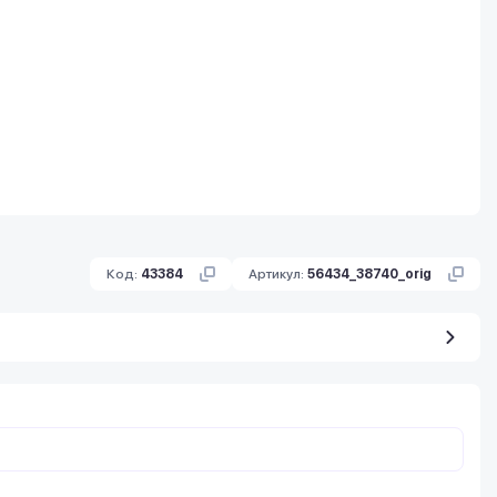
Код:
43384
Артикул:
56434_38740_orig