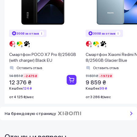
300₴ за отзыв
300₴ за отзыв
Смартфон POCO X7 Pro 8/256GB
Смартфон Xiaomi Redmi N
(with charger) Black EU
8/256GB Glacier Blue
Оставить отзыв
Оставить отзыв
14 851 ₴
11 831 ₴
-2 475 ₴
-1 972 ₴
12 376 ₴
9 859 ₴
Кешбек
124 ₴
Кешбек
99 ₴
от 4 125 ₴/мес
от 3 286 ₴/мес
На брендовую страницу