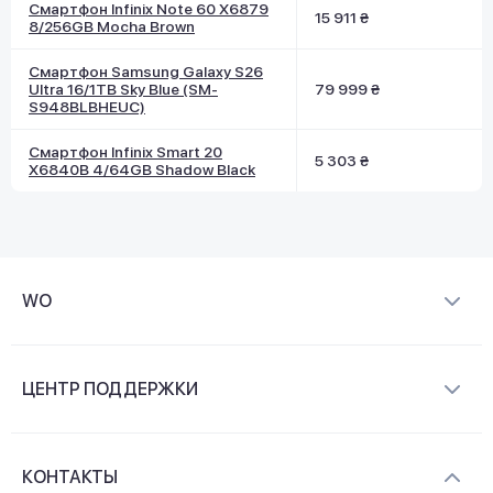
Смартфон Infinix Note 60 X6879
15 911 ₴
8/256GB Mocha Brown
Смартфон Samsung Galaxy S26
Ultra 16/1TB Sky Blue (SM-
79 999 ₴
S948BLBHEUC)
Смартфон Infinix Smart 20
5 303 ₴
X6840B 4/64GB Shadow Black
WO
О компании
ЦЕНТР ПОДДЕРЖКИ
Новости и видеообзоры
Доставка и оплата
Контакты
КОНТАКТЫ