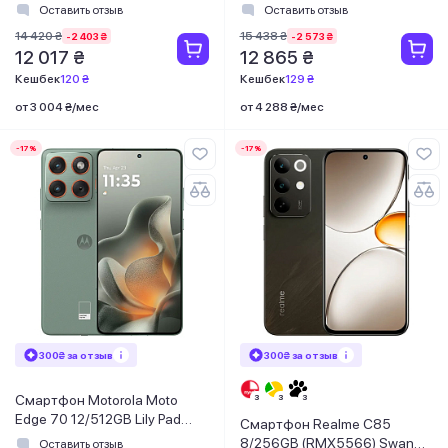
Green
Silver
Оставить отзыв
Оставить отзыв
14 420 ₴
15 438 ₴
-2 403 ₴
-2 573 ₴
12 017 ₴
12 865 ₴
Кешбек
120 ₴
Кешбек
129 ₴
от 3 004 ₴/мес
от 4 288 ₴/мес
-17%
-17%
300₴ за отзыв
300₴ за отзыв
Смартфон Motorola Moto
Edge 70 12/512GB Lily Pad
Смартфон Realme C85
(PBA50025RS)
8/256GB (RMX5566) Swan
Оставить отзыв