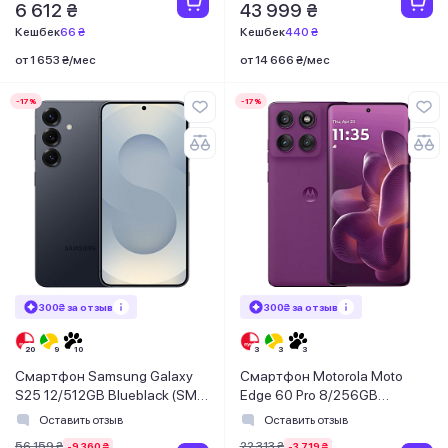
6 612 ₴
43 999 ₴
Кешбек
66 ₴
Кешбек
440 ₴
от 1 653 ₴/мес
от 14 666 ₴/мес
-17%
-17%
300₴ за отзыв
300₴ за отзыв
Смартфон Samsung Galaxy
Смартфон Motorola Moto
S25 12/512GB Blueblack (SM-
Edge 60 Pro 8/256GB
S931BZKHEUC)
Sparkling Grape
Оставить отзыв
Оставить отзыв
(PB7X0089RS)
56 159 ₴
22 313 ₴
-9 360 ₴
-3 719 ₴