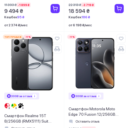
11 393 ₴
22 313 ₴
-1 899 ₴
-3 719 ₴
9 494 ₴
18 594 ₴
Кешбек
95 ₴
Кешбек
186 ₴
от 2 374 ₴/мес
от 6 198 ₴/мес
ТОП ПРОДАЖ
-17%
-17%
300₴ за отзыв
300₴ за отзыв
Смартфон Motorola Moto
Edge 70 Fusion 12/256GB
Смартфон Realme 15T
Silhouette (PBBE0042UA)
8/256GB (RMX5111) Suit
Оставить отзыв
Titanium