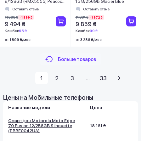
8/128GB (RMX5555) Peacock
15 8/256GB Glacier Blue
Green
Оставить отзыв
Оставить отзыв
11 393 ₴
11 831 ₴
-1 899 ₴
-1 972 ₴
9 494 ₴
9 859 ₴
Кешбек
95 ₴
Кешбек
99 ₴
от 1 899 ₴/мес
от 3 286 ₴/мес
Больше товаров
1
2
3
...
33
Цены на Мобильные телефоны
Название модели
Цена
Смартфон Motorola Moto Edge
70 Fusion 12/256GB Silhouette
18 161 ₴
(PBBE0042UA)