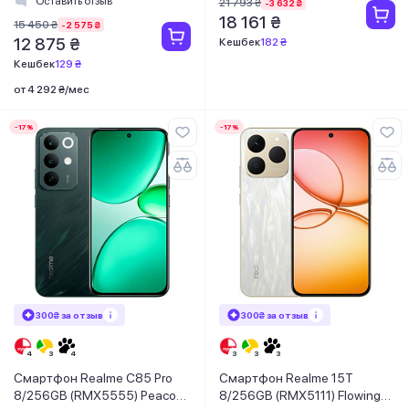
Оставить отзыв
21 793 ₴
-3 632 ₴
18 161 ₴
15 450 ₴
-2 575 ₴
12 875 ₴
Кешбек
182 ₴
Кешбек
129 ₴
от 4 292 ₴/мес
-17%
-17%
300₴ за отзыв
300₴ за отзыв
Смартфон Realme C85 Pro
Смартфон Realme 15T
8/256GB (RMX5555) Peacock
8/256GB (RMX5111) Flowing