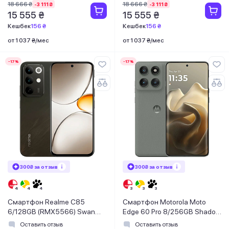
18 666 ₴
18 666 ₴
-3 111 ₴
-3 111 ₴
15 555 ₴
15 555 ₴
Кешбек
156 ₴
Кешбек
156 ₴
от 1 037 ₴/мес
от 1 037 ₴/мес
-17%
-17%
300₴ за отзыв
300₴ за отзыв
Смартфон Realme C85
Смартфон Motorola Moto
6/128GB (RMX5566) Swan
Edge 60 Pro 8/256GB Shadow
Black
(PB7X0088RS)
Оставить отзыв
Оставить отзыв