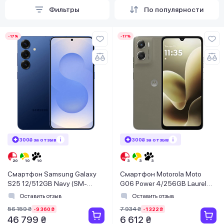
Фильтры
По популярности
-17%
-17%
300₴ за отзыв
300₴ за отзыв
Смартфон Samsung Galaxy
Смартфон Motorola Moto
S25 12/512GB Navy (SM-
G06 Power 4/256GB Laurel
S931BDBHEUC)
Oak (PBA00001UA)
Оставить отзыв
Оставить отзыв
56 159 ₴
7 934 ₴
-9 360 ₴
-1 322 ₴
46 799 ₴
6 612 ₴