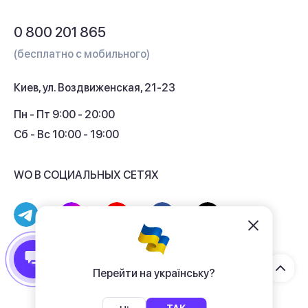
Обмен и возврат
Вопросы и ответы
0 800 201 865
Гарантия и сервис
(бесплатно с мобильного)
Кредит
Киев, ул. Воздвиженская, 21-23
Кэшбек
Пн - Пт 9:00 - 20:00
Сб - Вс 10:00 - 19:00
WO В СОЦИАЛЬНЫХ СЕТЯХ
© 2017 - 2026 Магазин гаджетов «WO»
Договор публичной оферты
Перейти на українську?
Политика конфиденциальности