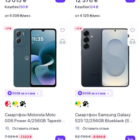
13 015 ₴
12 376 ₴
Кешбек
130 ₴
Кешбек
124 ₴
от 4 338 ₴/мес
от 4 125 ₴/мес
-17%
-17%
300₴ за отзыв
300₴ за отзыв
Смартфон Motorola Moto
Смартфон Samsung Galaxy
G06 Power 4/256GB Tapestry
S25 12/256GB Blueblack (SM-
(PBA00000UA)
S931BZKGEUC)
Оставить отзыв
Оставить отзыв
7 934 ₴
52 799 ₴
-1 322 ₴
-8 800 ₴