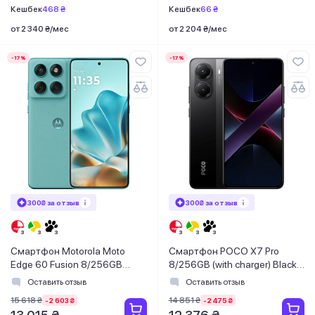
Кешбек
468 ₴
Кешбек
66 ₴
от 2 340 ₴/мес
от 2 204 ₴/мес
-17%
-17%
300₴ за отзыв
300₴ за отзыв
Смартфон Motorola Moto
Смартфон POCO X7 Pro
Edge 60 Fusion 8/256GB
8/256GB (with charger) Black
Amazonite (PB7E0036RS)
EU
Оставить отзыв
Оставить отзыв
15 618 ₴
14 851 ₴
-2 603 ₴
-2 475 ₴