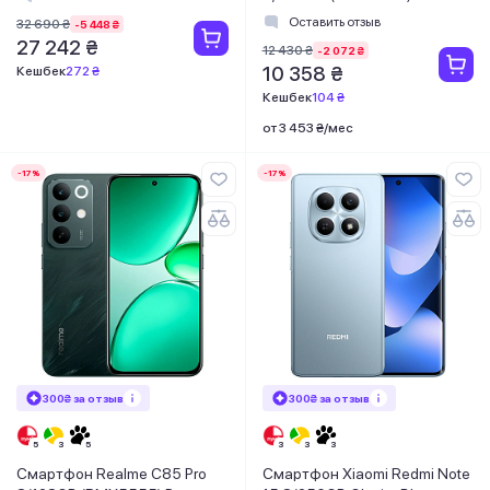
Black
Оставить отзыв
32 690 ₴
-5 448 ₴
27 242 ₴
12 430 ₴
-2 072 ₴
10 358 ₴
Кешбек
272 ₴
Кешбек
104 ₴
от 3 453 ₴/мес
-17%
-17%
300₴ за отзыв
300₴ за отзыв
Смартфон Realme C85 Pro
Смартфон Xiaomi Redmi Note