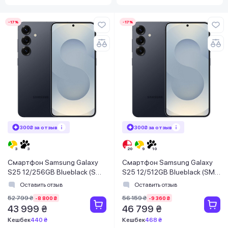
-17%
-17%
300₴ за отзыв
300₴ за отзыв
Смартфон Samsung Galaxy
Смартфон Samsung Galaxy
S25 12/256GB Blueblack (SM-
S25 12/512GB Blueblack (SM-
S931BZKGEUC)
S931BZKHEUC)
Оставить отзыв
Оставить отзыв
52 799 ₴
56 159 ₴
-8 800 ₴
-9 360 ₴
43 999 ₴
46 799 ₴
Кешбек
440 ₴
Кешбек
468 ₴