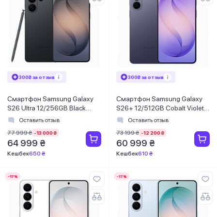
300₴ за отзыв
300₴ за отзыв
Смартфон Samsung Galaxy
Смартфон Samsung Galaxy
S26 Ultra 12/256GB Black
S26+ 12/512GB Cobalt Violet
(SM-S948BZKDEUC)
(SM-S947BZVGEUC)
Оставить отзыв
Оставить отзыв
77 999 ₴
73 199 ₴
-13 000 ₴
-12 200 ₴
64 999 ₴
60 999 ₴
Кешбек
650 ₴
Кешбек
610 ₴
-17%
-17%