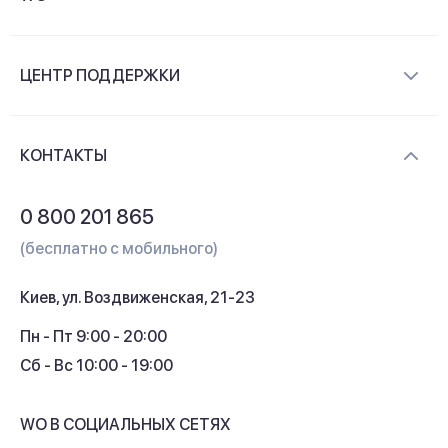
О компании
ЦЕНТР ПОДДЕРЖКИ
Новости и видеообзоры
Доставка и оплата
Контакты
КОНТАКТЫ
Обмен и возврат
Вопросы и ответы
0 800 201 865
Гарантия и сервис
(бесплатно с мобильного)
Кредит
Киев, ул. Воздвиженская, 21-23
Кэшбек
Пн - Пт 9:00 - 20:00
Сб - Вс 10:00 - 19:00
WO В СОЦИАЛЬНЫХ СЕТЯХ