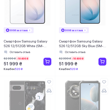
300₴ за отзыв
300₴ за отзыв
Смартфон Samsung Galaxy
Смартфон Samsung Galaxy
S26 12/512GB White (SM-
S26 12/512GB Sky Blue (SM-
S942BZWHEUC)
S942BLBHEUC)
Оставить отзыв
Оставить отзыв
62 399 ₴
62 399 ₴
-10 400 ₴
-10 400 ₴
51 999 ₴
51 999 ₴
Кешбек
520 ₴
Кешбек
520 ₴