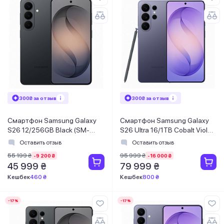
300₴ за отзыв
300₴ за отзыв
Смартфон Samsung Galaxy
Смартфон Samsung Galaxy
S26 12/256GB Black (SM-
S26 Ultra 16/1TB Cobalt Violet
S942BZKGEUC)
(SM-S948BZVHEUC)
Оставить отзыв
Оставить отзыв
55 199 ₴
95 999 ₴
-9 200 ₴
-16 000 ₴
45 999 ₴
79 999 ₴
Кешбек
460 ₴
Кешбек
800 ₴
-17%
-17%