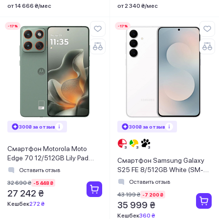
от 14 666 ₴/мес
от 2 340 ₴/мес
-17%
-17%
300₴ за отзыв
300₴ за отзыв
Смартфон Motorola Moto
Edge 70 12/512GB Lily Pad
Смартфон Samsung Galaxy
(PBA50025RS)
S25 FE 8/512GB White (SM-
Оставить отзыв
S731BZWIEUC)
Оставить отзыв
32 690 ₴
-5 448 ₴
27 242 ₴
43 199 ₴
-7 200 ₴
35 999 ₴
Кешбек
272 ₴
Кешбек
360 ₴