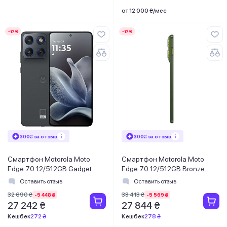
от 12 000 ₴/мес
-17%
-17%
300₴ за отзыв
300₴ за отзыв
Смартфон Motorola Moto
Смартфон Motorola Moto
Edge 70 12/512GB Gadget
Edge 70 12/512GB Bronze
Grey (PBA50006RS)
Green (PBA50046RS)
Оставить отзыв
Оставить отзыв
32 690 ₴
33 413 ₴
-5 448 ₴
-5 569 ₴
27 242 ₴
27 844 ₴
Кешбек
272 ₴
Кешбек
278 ₴