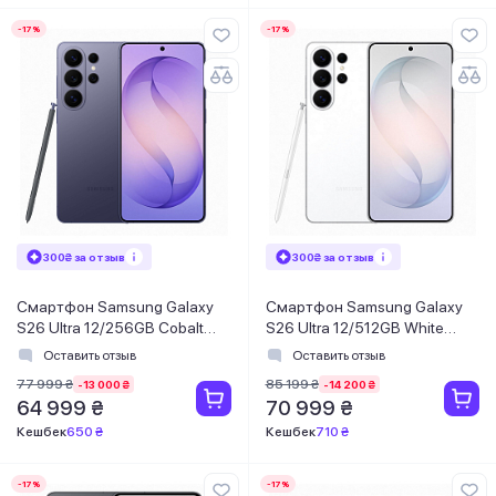
-17%
-17%
300₴ за отзыв
300₴ за отзыв
Смартфон Samsung Galaxy
Смартфон Samsung Galaxy
S26 Ultra 12/256GB Cobalt
S26 Ultra 12/512GB White
Violet (SM-S948BZVDEUC)
(SM-S948BZWGEUC)
Оставить отзыв
Оставить отзыв
77 999 ₴
85 199 ₴
-13 000 ₴
-14 200 ₴
64 999 ₴
70 999 ₴
Кешбек
650 ₴
Кешбек
710 ₴
-17%
-17%