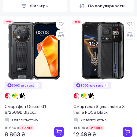
Фильтры
По популярности
-17%
-17%
300₴ за отзыв
300₴ за отзыв
Смартфон Oukitel G1
Смартфон Sigma mobile X-
6/256GB Black
treme PQ58 Black
(6931940757874)
Оставить отзыв
Оставить отзыв
10 636 ₴
14 999 ₴
-1 773 ₴
-2 500 ₴
8 863 ₴
12 499 ₴