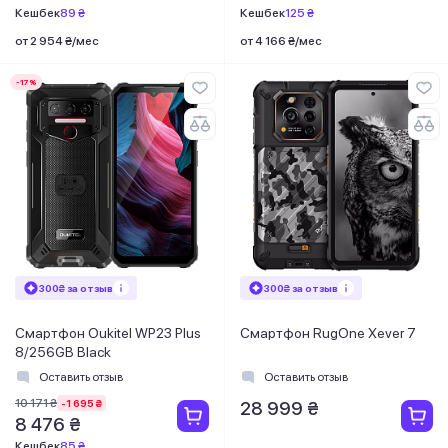
Кешбек
89 ₴
Кешбек
125 ₴
от 2 954 ₴/мес
от 4 166 ₴/мес
-17%
300₴ за отзыв
300₴ за отзыв
Смартфон Oukitel WP23 Plus
Смартфон RugOne Xever 7
8/256GB Black
Оставить отзыв
Оставить отзыв
10 171 ₴
-1 695 ₴
28 999 ₴
8 476 ₴
Кешбек
85 ₴