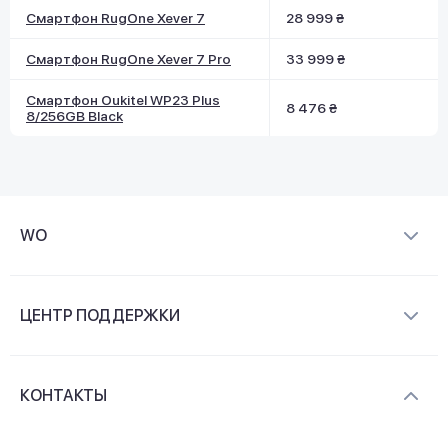
Смартфон RugOne Xever 7
28 999 ₴
Смартфон RugOne Xever 7 Pro
33 999 ₴
Смартфон Oukitel WP23 Plus
8 476 ₴
8/256GB Black
WO
О компании
ЦЕНТР ПОДДЕРЖКИ
Новости и видеообзоры
Доставка и оплата
Контакты
КОНТАКТЫ
Обмен и возврат
Вопросы и ответы