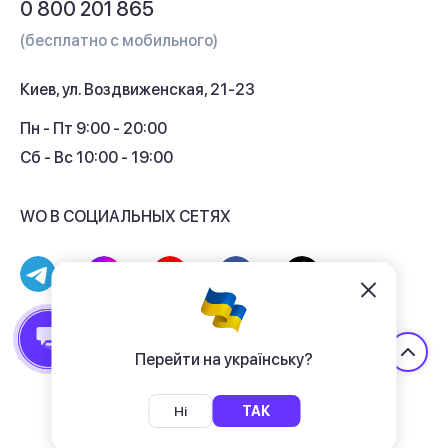
0 800 201 865
Гарантия и сервис
(бесплатно с мобильного)
Кредит
Киев, ул. Воздвиженская, 21-23
Кэшбек
Пн - Пт 9:00 - 20:00
Сб - Вс 10:00 - 19:00
WO В СОЦИАЛЬНЫХ СЕТЯХ
© 2017 - 2026 Магазин гаджетов «WO»
Договор публичной оферты
Перейти на українську?
Политика конфиденциальности
Ні
ТАК