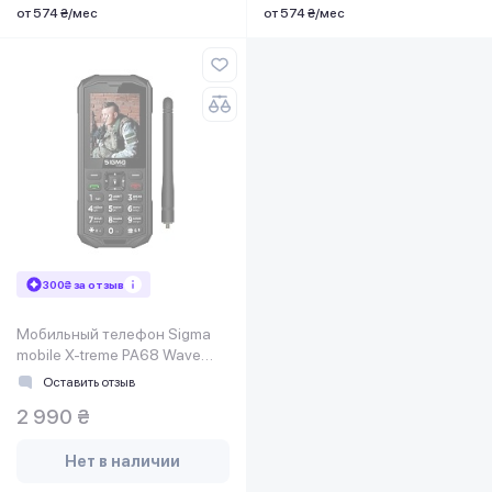
от 574 ₴/мес
от 574 ₴/мес
300₴ за отзыв
Мобильный телефон Sigma
mobile X-treme PA68 Wave
Dual Sim Black
Оставить отзыв
(4827798466612)
2 990 ₴
Нет в наличии