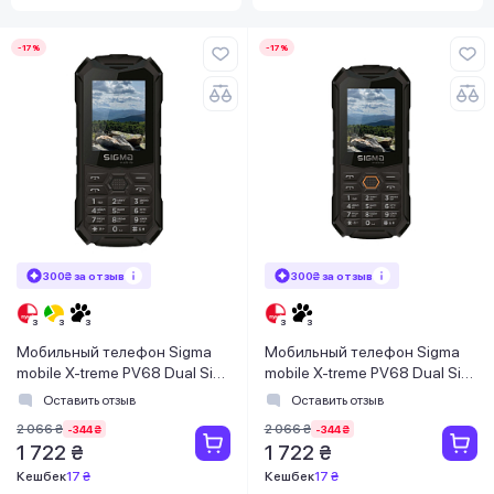
-17%
-17%
300₴ за отзыв
300₴ за отзыв
Мобильный телефон Sigma
Мобильный телефон Sigma
mobile X-treme PV68 Dual Sim
mobile X-treme PV68 Dual Sim
Black (4827798738214)
Black/Orange
Оставить отзыв
Оставить отзыв
(4827798738221)
2 066 ₴
2 066 ₴
-344 ₴
-344 ₴
1 722 ₴
1 722 ₴
Кешбек
17 ₴
Кешбек
17 ₴