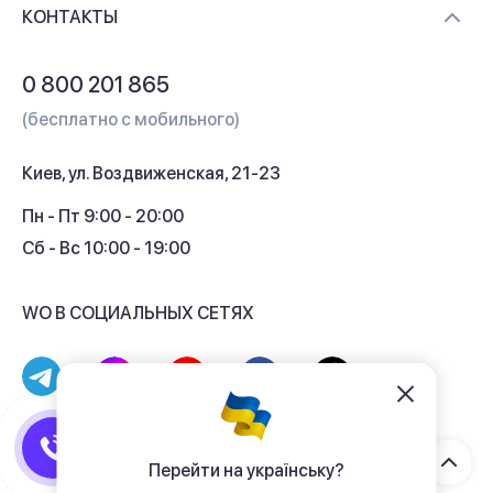
Контакты
КОНТАКТЫ
Обмен и возврат
Вопросы и ответы
0 800 201 865
Гарантия и сервис
(бесплатно с мобильного)
Кредит
Киев, ул. Воздвиженская, 21-23
Кэшбек
Пн - Пт 9:00 - 20:00
Сб - Вс 10:00 - 19:00
WO В СОЦИАЛЬНЫХ СЕТЯХ
© 2017 - 2026 Магазин гаджетов «WO»
Договор публичной оферты
Перейти на українську?
Политика конфиденциальности