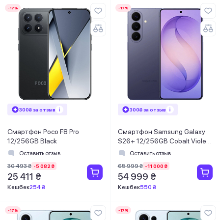
-17%
-17%
300₴ за отзыв
300₴ за отзыв
Смартфон Poco F8 Pro
Смартфон Samsung Galaxy
12/256GB Black
S26+ 12/256GB Cobalt Violet
(SM-S947BZVDEUC)
Оставить отзыв
Оставить отзыв
30 493 ₴
65 999 ₴
-5 082 ₴
-11 000 ₴
25 411 ₴
54 999 ₴
Кешбек
254 ₴
Кешбек
550 ₴
-17%
-17%