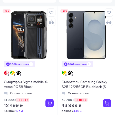
-17%
-17%
300₴ за отзыв
300₴ за отзыв
Смартфон Sigma mobile X-
Смартфон Samsung Galaxy
treme PQ58 Black
S25 12/256GB Blueblack (SM-
S931BZKGEUC)
Оставить отзыв
Оставить отзыв
14 999 ₴
52 799 ₴
-2 500 ₴
-8 800 ₴
12 499 ₴
43 999 ₴
Кешбек
125 ₴
Кешбек
440 ₴