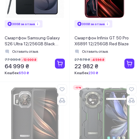
300₴ за отзыв
300₴ за отзыв
Смартфон Samsung Galaxy
Смартфон Infinix GT 50 Pro
S26 Ultra 12/256GB Black
X6891 12/256GB Red Blaze
(SM-S948BZKDEUC)
Оставить отзыв
Оставить отзыв
77 999 ₴
27 578 ₴
-13 000 ₴
-4 596 ₴
64 999 ₴
22 982 ₴
Кешбек
650 ₴
Кешбек
230 ₴
-17%