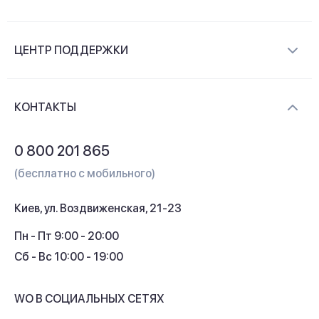
О компании
ЦЕНТР ПОДДЕРЖКИ
Новости и видеообзоры
Доставка и оплата
Контакты
КОНТАКТЫ
Обмен и возврат
Вопросы и ответы
0 800 201 865
Гарантия и сервис
(бесплатно с мобильного)
Кредит
Киев, ул. Воздвиженская, 21-23
Кэшбек
Пн - Пт 9:00 - 20:00
Сб - Вс 10:00 - 19:00
WO В СОЦИАЛЬНЫХ СЕТЯХ