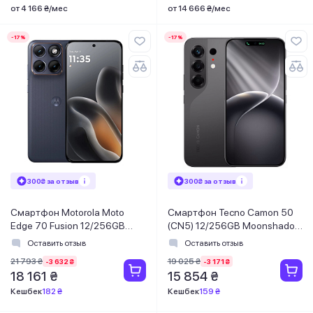
от 4 166 ₴/мес
от 14 666 ₴/мес
-17%
-17%
300₴ за отзыв
300₴ за отзыв
Смартфон Motorola Moto
Смартфон Tecno Camon 50
Edge 70 Fusion 12/256GB
(CN5) 12/256GB Moonshadow
Silhouette (PBBE0042UA)
Black (4894947116216)
Оставить отзыв
Оставить отзыв
21 793 ₴
19 025 ₴
-3 632 ₴
-3 171 ₴
18 161 ₴
15 854 ₴
Кешбек
182 ₴
Кешбек
159 ₴