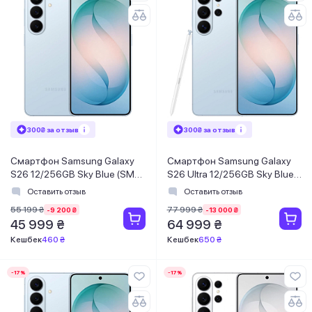
300₴ за отзыв
300₴ за отзыв
Смартфон Samsung Galaxy
Смартфон Samsung Galaxy
S26 12/256GB Sky Blue (SM-
S26 Ultra 12/256GB Sky Blue
S942BLBGEUC)
(SM-S948BLBDEUC)
Оставить отзыв
Оставить отзыв
55 199 ₴
77 999 ₴
-9 200 ₴
-13 000 ₴
45 999 ₴
64 999 ₴
Кешбек
460 ₴
Кешбек
650 ₴
-17%
-17%