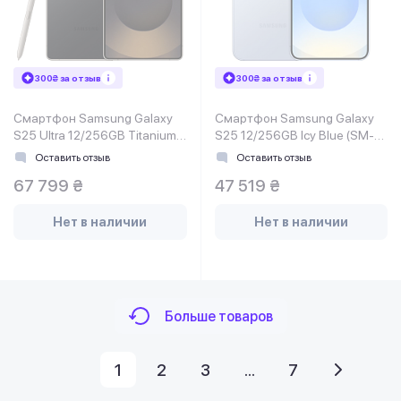
300₴ за отзыв
300₴ за отзыв
Смартфон Samsung Galaxy
Смартфон Samsung Galaxy
S25 Ultra 12/256GB Titanium
S25 12/256GB Icy Blue (SM-
Black (SM-S938BZKDEUC)
S931BLBGEUC)
Оставить отзыв
Оставить отзыв
67 799 ₴
47 519 ₴
Нет в наличии
Нет в наличии
Больше товаров
1
2
3
...
7