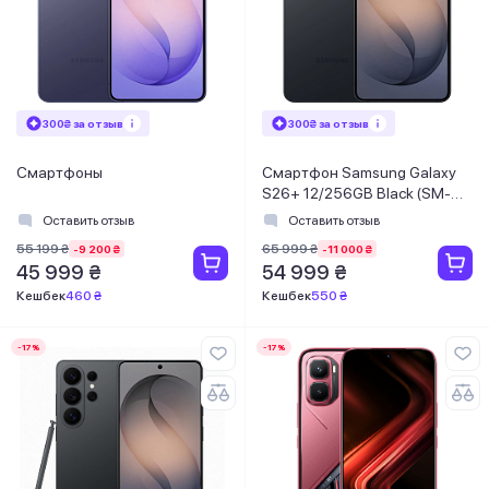
300₴ за отзыв
300₴ за отзыв
Смартфоны
Смартфон Samsung Galaxy
S26+ 12/256GB Black (SM-
S947BZKDEUC)
Оставить отзыв
Оставить отзыв
55 199 ₴
65 999 ₴
-9 200 ₴
-11 000 ₴
45 999 ₴
54 999 ₴
Кешбек
460 ₴
Кешбек
550 ₴
-17%
-17%