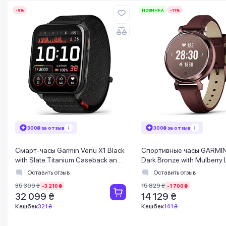
-9%
НОВИНКА
-11%
300₴ за отзыв
300₴ за отзыв
Смарт-часы Garmin Venu X1 Black
Спортивные часы GARMIN 
with Slate Titanium Caseback and
Dark Bronze with Mulberry 
Black ComfortFit Nylon Band (010-
Оставить отзыв
Оставить отзыв
02980-00)
35 309 ₴
15 829 ₴
-3 210 ₴
-1 700 ₴
32 099 ₴
14 129 ₴
Кешбек
321 ₴
Кешбек
141 ₴