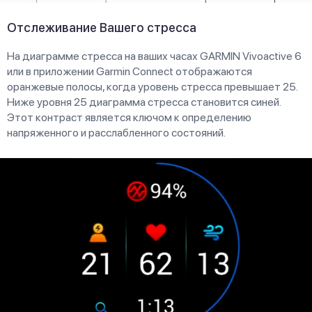
Отслеживание Вашего стресса
На диаграмме стресса на ваших часах GARMIN Vivoactive 6
или в приложении Garmin Connect отображаются
оранжевые полосы, когда уровень стресса превышает 25.
Ниже уровня 25 диаграмма стресса становится синей.
Этот контраст является ключом к определению
напряженного и расслабленного состояний.