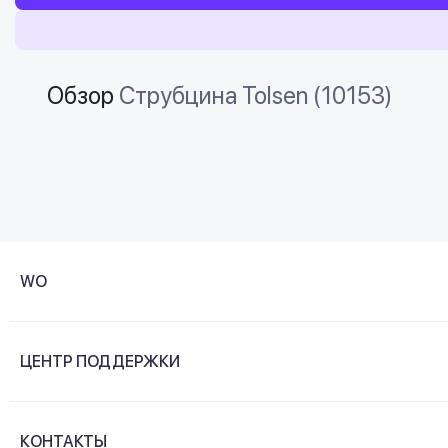
Обзор
Струбцина Tolsen (10153)
WO
О компании
ЦЕНТР ПОДДЕРЖКИ
Новости и видеообзоры
Доставка и оплата
Контакты
КОНТАКТЫ