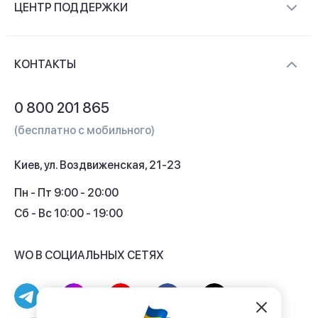
ЦЕНТР ПОДДЕРЖКИ
Новости и видеообзоры
Доставка и оплата
Контакты
КОНТАКТЫ
Обмен и возврат
Вопросы и ответы
0 800 201 865
Гарантия и сервис
(бесплатно с мобильного)
Кредит
Киев, ул. Воздвиженская, 21-23
Кэшбек
Пн - Пт 9:00 - 20:00
Сб - Вс 10:00 - 19:00
WO В СОЦИАЛЬНЫХ СЕТЯХ