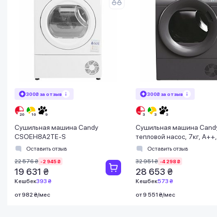
300₴ за отзыв
300₴ за отзыв
Сушильная машина Candy
Сушильная машина Cand
CSOEH8A2TE-S
тепловой насос, 7кг, A++,
48,6см, дисплей, Wi-Fi,
Оставить отзыв
Оставить отзыв
серебристый
22 576 ₴
32 951 ₴
-2 945 ₴
-4 298 ₴
19 631 ₴
28 653 ₴
Кешбек
393 ₴
Кешбек
573 ₴
от 982 ₴/мес
от 9 551 ₴/мес