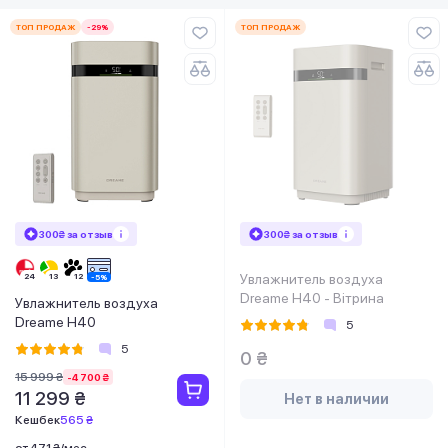
ТОП ПРОДАЖ
-29%
ТОП ПРОДАЖ
300₴ за отзыв
300₴ за отзыв
Увлажнитель воздуха
Dreame H40 - Вітрина
Увлажнитель воздуха
Dreame H40
5
5
0 ₴
15 999 ₴
-4 700 ₴
11 299 ₴
Нет в наличии
Кешбек
565 ₴
от 471 ₴/мес