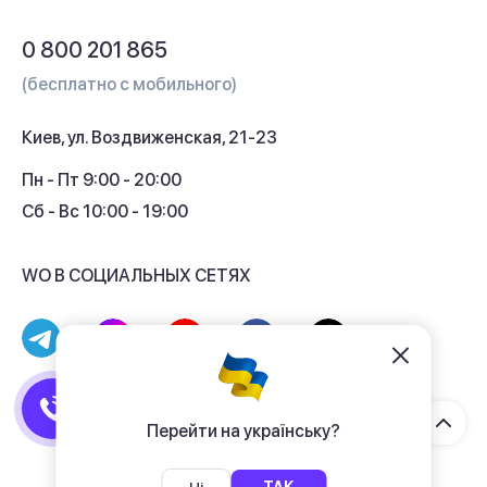
Обмен и возврат
Вопросы и ответы
0 800 201 865
Гарантия и сервис
(бесплатно с мобильного)
Кредит
Киев, ул. Воздвиженская, 21-23
Кэшбек
Пн - Пт 9:00 - 20:00
Сб - Вс 10:00 - 19:00
WO В СОЦИАЛЬНЫХ СЕТЯХ
© 2017 - 2026 Магазин гаджетов «WO»
Договор публичной оферты
Перейти на українську?
Политика конфиденциальности