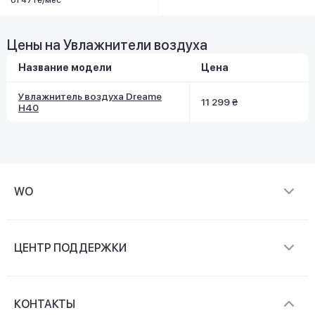
Цены на Увлажнители воздуха
Название модели
Цена
Увлажнитель воздуха Dreame
11 299 ₴
H40
WO
О компании
ЦЕНТР ПОДДЕРЖКИ
Новости и видеообзоры
Доставка и оплата
Контакты
КОНТАКТЫ