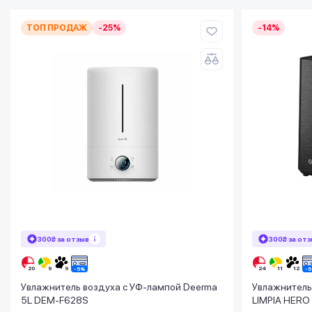
ТОП ПРОДАЖ
-25%
-14%
300₴ за отзыв
300₴ за от
Увлажнитель воздуха с УФ-лампой Deerma
Увлажнитель 
5L DEM-F628S
LIMPIA HERO 