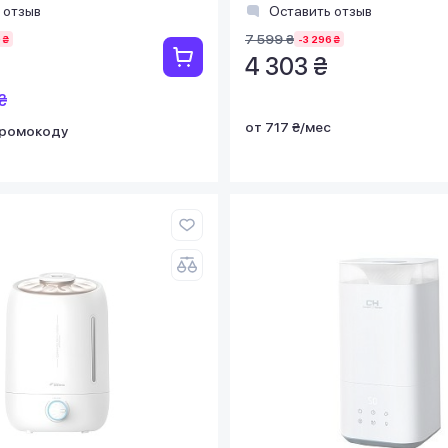
 отзыв
Оставить отзыв
7 599 ₴
 ₴
-3 296 ₴
4 303 ₴
₴
от 717 ₴/мес
промокоду