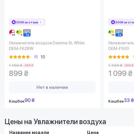
300₴ за отзыв
300₴ за от
Увлажнитель воздуха Deerma 5L White
Увлажнитель
DEM-F628W
DEM-F500
10
1 199 ₴
1 399 ₴
-300 ₴
-300 ₴
899 ₴
1 099 ₴
Нет в наличии
90 ₴
33 ₴
Кешбек
Кешбек
Цены на Увлажнители воздуха
Название модели
Цена