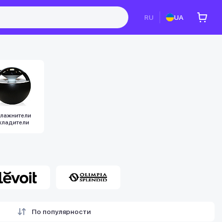
RU
UA
лажнители
хладители
По популярности