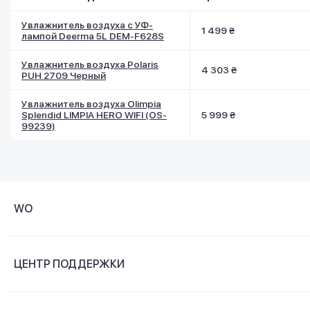
Увлажнитель воздуха с УФ-
1 499 ₴
лампой Deerma 5L DEM-F628S
Увлажнитель воздуха Polaris
4 303 ₴
PUH 2709 Черный
Увлажнитель воздуха Olimpia
Splendid LIMPIA HERO WIFI (OS-
5 999 ₴
99239)
WO
О компании
ЦЕНТР ПОДДЕРЖКИ
Новости и видеообзоры
Доставка и оплата