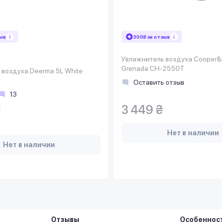
зыв
300₴ за отзыв
Увлажнитель воздуха Cooper&
Grenada СH-2550T
 воздуха Deerma 5L White
Оставить отзыв
13
3 449 ₴
Нет в наличии
Нет в наличии
Отзывы
Особеннос