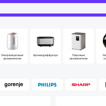
Ультразвуковые
Аромадиффузоры
Паровые
Ув
увлажнители
увлажнители
о