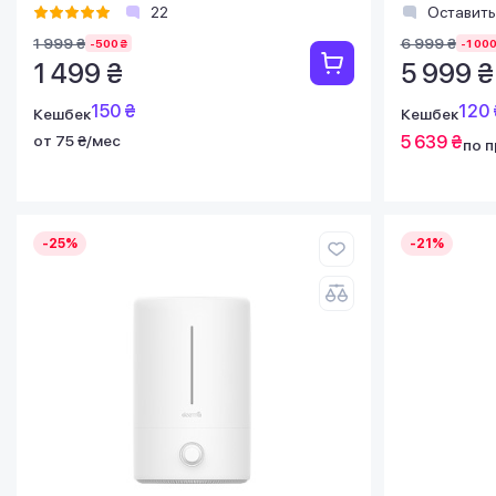
22
Оставить
1 999 ₴
6 999 ₴
-500 ₴
-1 000
1 499 ₴
5 999 ₴
150 ₴
120 
Кешбек
Кешбек
от 75 ₴/мес
5 639 ₴
по 
-25%
-21%