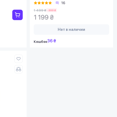
16
1 499 ₴
-300 ₴
1 199 ₴
Нет в наличии
36 ₴
Кешбек