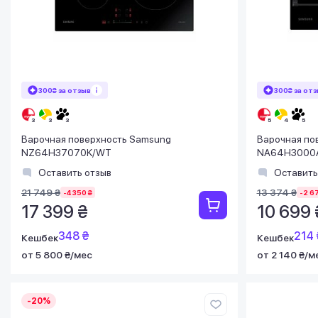
300₴ за отзыв
300₴ за от
Варочная поверхность Samsung
Варочная по
NZ64H37070K/WT
NA64H3000
Оставить отзыв
Оставить
21 749 ₴
13 374 ₴
-4 350 ₴
-2 6
17 399 ₴
10 699 
348 ₴
214 
Кешбек
Кешбек
от 5 800 ₴/мес
от 2 140 ₴/м
-20%