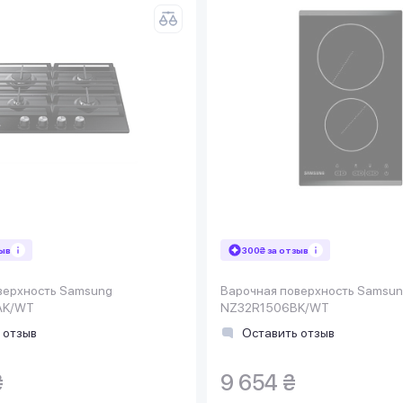
зыв
300₴ за отзыв
верхность Samsung
Варочная поверхность Samsu
AK/WT
NZ32R1506BK/WT
 отзыв
Оставить отзыв
₴
9 654 ₴