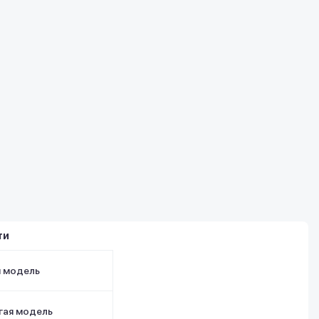
ти
я модель
гая модель