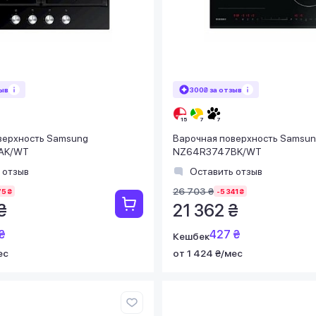
зыв
300₴ за отзыв
верхность Samsung
Варочная поверхность Samsu
AK/WT
NZ64R3747BK/WT
 отзыв
Оставить отзыв
26 703 ₴
75 ₴
-5 341 ₴
₴
21 362 ₴
₴
427 ₴
Кешбек
ес
от 1 424 ₴/мес