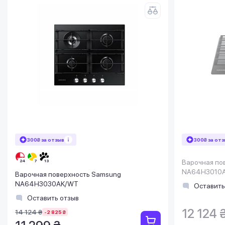
300₴ за отзыв
300₴ за от
Варочная по
NA64H3010
Варочная поверхность Samsung
NA64H3030AK/WT
Оставить
Оставить отзыв
12 124 
14 124 ₴
-2 825 ₴