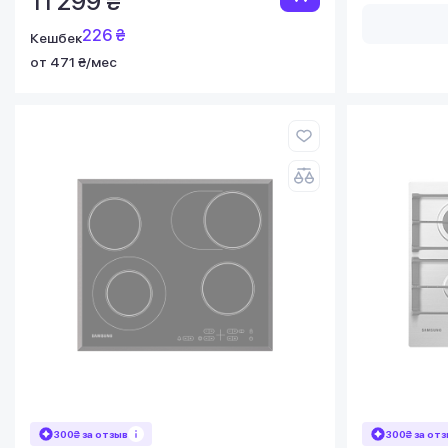
11 299 ₴
226 ₴
Кешбек
от 471 ₴/мес
300₴ за отзыв
300₴ за от