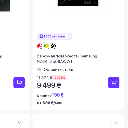
300₴ за отзыв
ng
Варочная поверхность Samsung
NZ64T3506AK/WT
Оставить отзыв
11 874 ₴
-2 375 ₴
9 499 ₴
190 ₴
Кешбек
от 396 ₴/мес