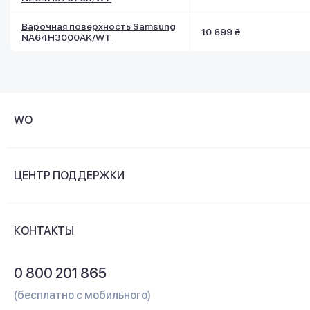
Варочная поверхность Samsung
10 699 ₴
NA64H3000AK/WT
WO
О компании
ЦЕНТР ПОДДЕРЖКИ
Новости и видеообзоры
Доставка и оплата
Контакты
КОНТАКТЫ
Обмен и возврат
Вопросы и ответы
0 800 201 865
Гарантия и сервис
(бесплатно с мобильного)