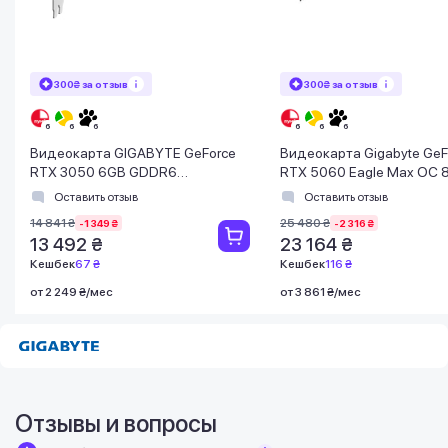
300₴ за отзыв
300₴ за отзыв
Видеокарта GIGABYTE GeForce
Видеокарта Gigabyte GeF
RTX 3050 6GB GDDR6
RTX 5060 Eagle Max OC 
WINDFORCE OC
GDDR7 (GV-N5060EAGL
Оставить отзыв
Оставить отзыв
OC-8GD)
14 841 ₴
25 480 ₴
-1 349 ₴
-2 316 ₴
13 492 ₴
23 164 ₴
Кешбек
67 ₴
Кешбек
116 ₴
от 2 249 ₴/мес
от 3 861 ₴/мес
Отзывы и вопросы