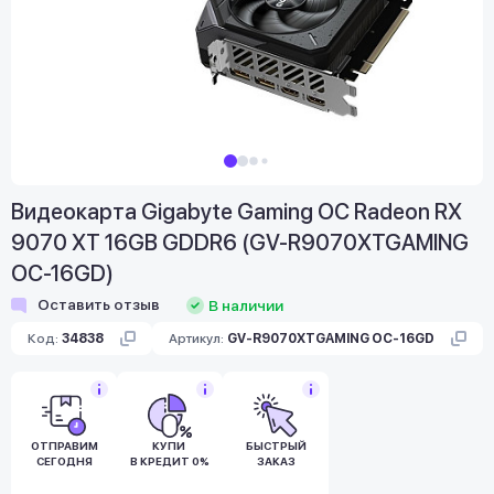
Видеокарта Gigabyte Gaming OC Radeon RX
9070 XT 16GB GDDR6 (GV-R9070XTGAMING
OC-16GD)
Оставить отзыв
В наличии
Код:
34838
Артикул:
GV-R9070XTGAMING OC-16GD
ОТПРАВИМ
КУПИ
БЫСТРЫЙ
СЕГОДНЯ
В КРЕДИТ 0%
ЗАКАЗ