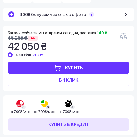
300₴ бонусами за отзыв с фото
Закажи сейчас и мы отправим сегодня, доставка
149 ₴
46 255 ₴
-9%
42 050 ₴
Кешбэк
210 ₴
КУПИТЬ
В 1 КЛИК
6
6
6
от
7008/мес
от
7008/мес
от
7008/мес
КУПИТЬ В КРЕДИТ