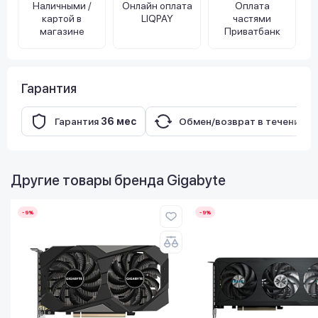
Наличными /
Онлайн оплата
Оплата
картой в
LIQPAY
частями
магазине
Приватбанк
Гарантия
Гарантия
36 мес
Обмен/возврат в течение
1
Другие товары бренда
Gigabyte
-9%
-9%