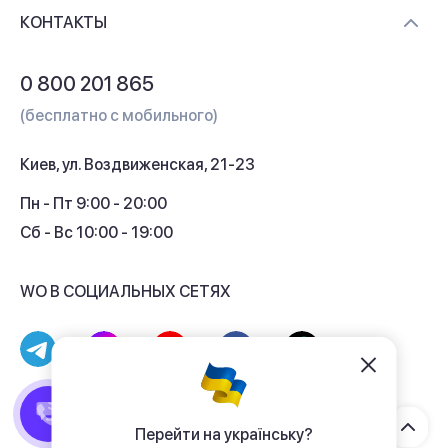
Доставка и оплата
Контакты
КОНТАКТЫ
Обмен и возврат
Вопросы и ответы
0 800 201 865
Гарантия и сервис
(бесплатно с мобильного)
Кредит
Киев, ул. Воздвиженская, 21-23
Кэшбек
Пн - Пт 9:00 - 20:00
Сб - Вс 10:00 - 19:00
WO В СОЦИАЛЬНЫХ СЕТЯХ
© 2017 - 2026 Магазин гаджетов «WO»
Договор публичной оферты
Перейти на українську?
Политика конфиденциальности