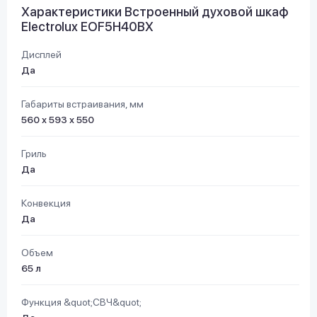
Характеристики Встроенный духовой шкаф
Electrolux EOF5H40BX
Дисплей
Да
Габариты встраивания, мм
560 х 593 х 550
Гриль
Да
Конвекция
Да
Объем
65 л
Функция &quot;СВЧ&quot;