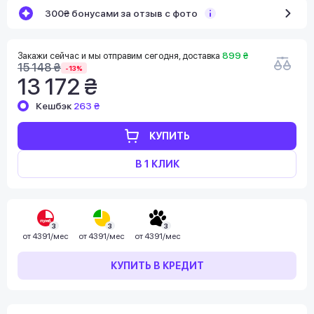
300₴ бонусами за отзыв с фото
Закажи сейчас и мы отправим сегодня, доставка
899 ₴
15 148 ₴
-13%
13 172 ₴
Кешбэк
263 ₴
КУПИТЬ
В 1 КЛИК
3
3
3
от
4391/мес
от
4391/мес
от
4391/мес
КУПИТЬ В КРЕДИТ