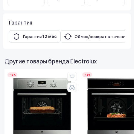
Гарантия
Гарантия
12 мес
Обмен/возврат в течение
14
Другие товары бренда
Electrolux
-13%
-13%