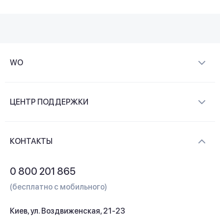
WO
О компании
ЦЕНТР ПОДДЕРЖКИ
Новости и видеообзоры
Доставка и оплата
Контакты
КОНТАКТЫ
Обмен и возврат
Вопросы и ответы
0 800 201 865
Гарантия и сервис
(бесплатно с мобильного)
Кредит
Киев, ул. Воздвиженская, 21-23