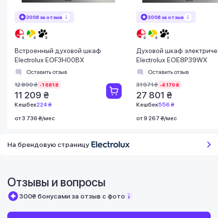
300₴ за отзыв
300₴ за отзыв
Встроенный духовой шкаф
Духовой шкаф электриче
Electrolux EOF3H00BX
Electrolux EOE8P39WX
Оставить отзыв
Оставить отзыв
12 890 ₴
31 971 ₴
-1 681 ₴
-4 170 ₴
11 209 ₴
27 801 ₴
Кешбек
224 ₴
Кешбек
556 ₴
от 3 736 ₴/мес
от 9 267 ₴/мес
На брендовую страницу
Отзывы и вопросы
300₴ бонусами за отзыв с фото