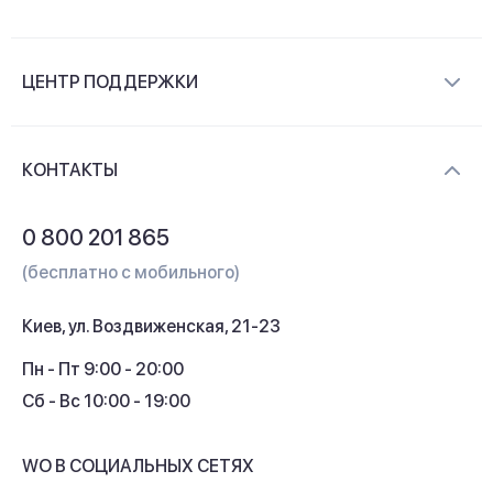
О компании
ЦЕНТР ПОДДЕРЖКИ
Новости и видеообзоры
Доставка и оплата
Контакты
КОНТАКТЫ
Обмен и возврат
Вопросы и ответы
0 800 201 865
Гарантия и сервис
(бесплатно с мобильного)
Кредит
Киев, ул. Воздвиженская, 21-23
Кэшбек
Пн - Пт 9:00 - 20:00
Сб - Вс 10:00 - 19:00
WO В СОЦИАЛЬНЫХ СЕТЯХ