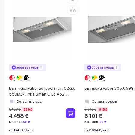
300₴ за отзыв
300₴ за отзыв
Вытяжка Faber встроенная, 52см,
Вытяжка Faber 305.0599
559м3ч, Inka Smart C Lg A52,
светло серый
Оставить отзыв
Оставить отзыв
5 127 ₴
7 016 ₴
-669 ₴
-915 ₴
4 458 ₴
6 101 ₴
Кешбек
89 ₴
Кешбек
122 ₴
от 1 486 ₴/мес
от 2 034 ₴/мес