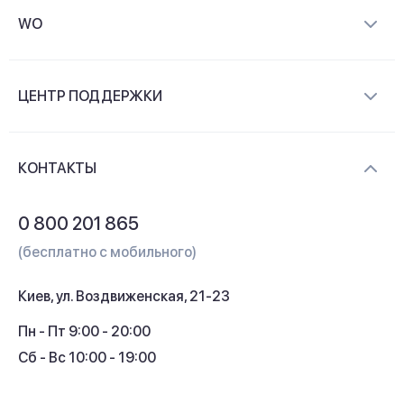
WO
О компании
ЦЕНТР ПОДДЕРЖКИ
Новости и видеообзоры
Доставка и оплата
Контакты
КОНТАКТЫ
Обмен и возврат
Вопросы и ответы
0 800 201 865
Гарантия и сервис
(бесплатно с мобильного)
Кредит
Киев, ул. Воздвиженская, 21-23
Кэшбек
Пн - Пт 9:00 - 20:00
Сб - Вс 10:00 - 19:00