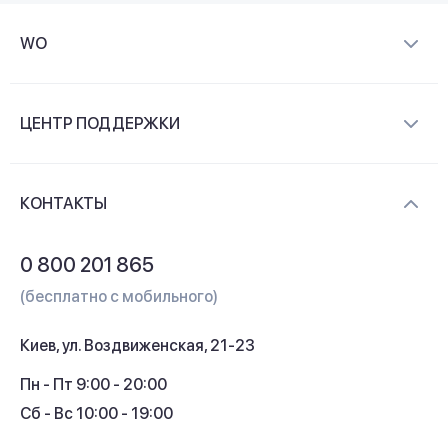
WO
О компании
ЦЕНТР ПОДДЕРЖКИ
Новости и видеообзоры
Доставка и оплата
Контакты
КОНТАКТЫ
Обмен и возврат
Вопросы и ответы
0 800 201 865
Гарантия и сервис
(бесплатно с мобильного)
Кредит
Киев, ул. Воздвиженская, 21-23
Кэшбек
Пн - Пт 9:00 - 20:00
Сб - Вс 10:00 - 19:00