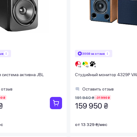
зыв
300₴ за отзыв
 система активна JBL
Студийный монитор 4329P VAL
 отзыв
Оставить отзыв
191 940 ₴
80 ₴
-31 990 ₴
₴
159 950 ₴
ес
от 13 329 ₴/мес