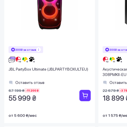
300₴ за отзыв
300₴ за от
JBL PartyBox Ultimate (JBLPARTYBOXULTEU)
Акустическая
308PMKII-EU
Оставить отзыв
Оставить
67 199 ₴
22 679 ₴
-11 200 ₴
-3 7
55 999 ₴
18 899 
от 5 600 ₴/мес
от 1 575 ₴/м