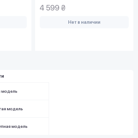
4 599 ₴
Нет в наличии
ти
я модель
гая модель
упная модель