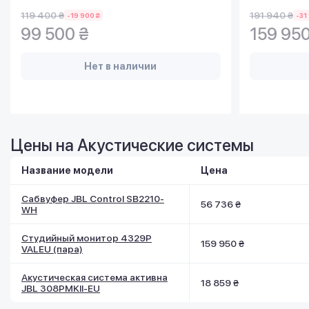
119 400 ₴
191 940 ₴
-19 900 ₴
-31
99 500 ₴
159 950
Нет в наличии
Цены на Акустические системы
Название модели
Цена
Сабвуфер JBL Control SB2210-
56 736 ₴
WH
Студийный монитор 4329P
159 950 ₴
VALEU (пара)
Акустическая система активна
18 859 ₴
JBL 308PMKII-EU