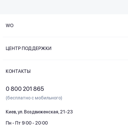
WO
О компании
ЦЕНТР ПОДДЕРЖКИ
Новости и видеообзоры
Доставка и оплата
Контакты
КОНТАКТЫ
Обмен и возврат
Вопросы и ответы
0 800 201 865
Гарантия и сервис
(бесплатно с мобильного)
Кредит
Киев, ул. Воздвиженская, 21-23
Кэшбек
Пн - Пт 9:00 - 20:00