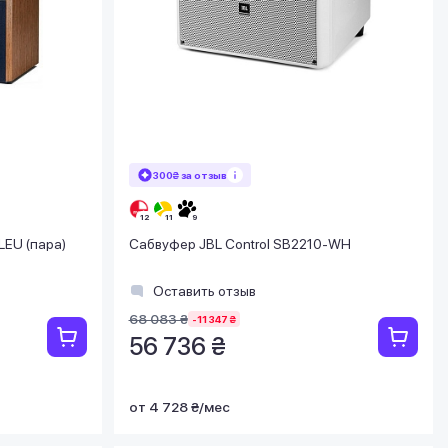
300₴ за отзыв
EU (пара)
Сабвуфер JBL Control SB2210-WH
Оставить отзыв
68 083 ₴
-11 347 ₴
56 736 ₴
от 4 728 ₴/мес