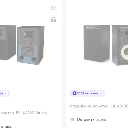
зыв
300₴ за отзыв
Студийный монитор JBL 4312G B
онитор JBL 4329P Studio
Оставить отзыв
 отзыв