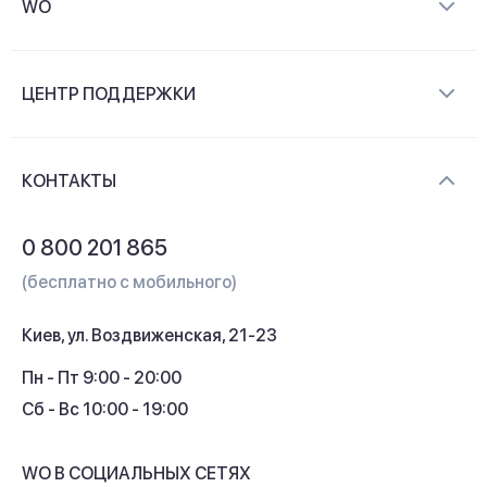
WO
О компании
ЦЕНТР ПОДДЕРЖКИ
Новости и видеообзоры
Доставка и оплата
Контакты
КОНТАКТЫ
Обмен и возврат
Вопросы и ответы
0 800 201 865
Гарантия и сервис
(бесплатно с мобильного)
Кредит
Киев, ул. Воздвиженская, 21-23
Кэшбек
Пн - Пт 9:00 - 20:00
Сб - Вс 10:00 - 19:00
WO В СОЦИАЛЬНЫХ СЕТЯХ