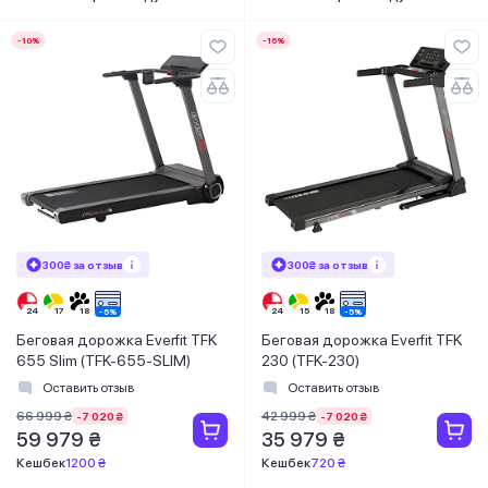
-10%
-16%
300₴ за отзыв
300₴ за отзыв
Беговая дорожка Everfit TFK
Беговая дорожка Everfit TFK
655 Slim (TFK-655-SLIM)
230 (TFK-230)
Оставить отзыв
Оставить отзыв
66 999 ₴
42 999 ₴
-7 020 ₴
-7 020 ₴
59 979 ₴
35 979 ₴
Кешбек
1200 ₴
Кешбек
720 ₴