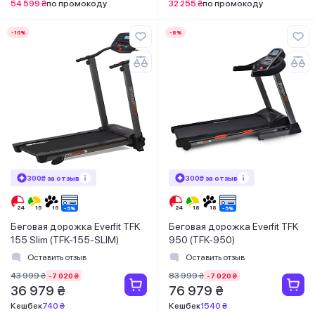
54 599 ₴
по промокоду
32 255 ₴
по промокоду
-16%
-8%
300₴ за отзыв
300₴ за отзыв
Беговая дорожка Everfit TFK
Беговая дорожка Everfit TFK
155 Slim (TFK-155-SLIM)
950 (TFK-950)
Оставить отзыв
Оставить отзыв
43 999 ₴
83 999 ₴
-7 020 ₴
-7 020 ₴
36 979 ₴
76 979 ₴
Кешбек
740 ₴
Кешбек
1540 ₴