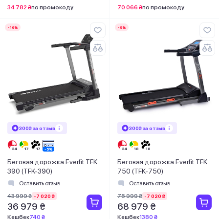
34 782 ₴
по промокоду
70 066 ₴
по промокоду
-16%
-9%
300₴ за отзыв
300₴ за отзыв
Беговая дорожка Everfit TFK
Беговая дорожка Everfit TFK
390 (TFK-390)
750 (TFK-750)
Оставить отзыв
Оставить отзыв
43 999 ₴
75 999 ₴
-7 020 ₴
-7 020 ₴
36 979 ₴
68 979 ₴
Кешбек
740 ₴
Кешбек
1380 ₴