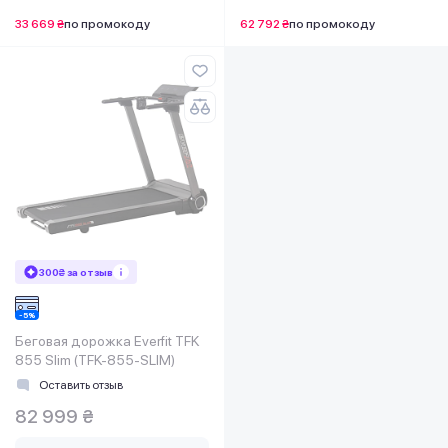
33 669 ₴
по промокоду
62 792 ₴
по промокоду
300₴ за отзыв
Беговая дорожка Everfit TFK
855 Slim (TFK-855-SLIM)
Оставить отзыв
82 999 ₴