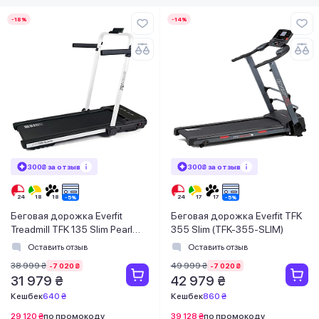
-18%
-14%
300₴ за отзыв
300₴ за отзыв
Беговая дорожка Everfit
Беговая дорожка Everfit TFK
Treadmill TFK 135 Slim Pearl
355 Slim (TFK-355-SLIM)
White (TFK-135-SLIM-W)
Оставить отзыв
Оставить отзыв
38 999 ₴
49 999 ₴
-7 020 ₴
-7 020 ₴
31 979 ₴
42 979 ₴
Кешбек
640 ₴
Кешбек
860 ₴
29 120 ₴
по промокоду
39 128 ₴
по промокоду