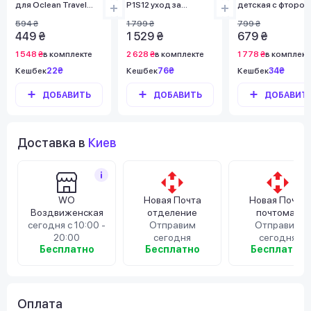
для Oclean Travel
P1S12 уход за
детская с фтором
Case BB01 for Oclean
деснами
ультрамягкая бел
594 ₴
1 799 ₴
799 ₴
X Pro/X Pro Elite/F1
ультрамягкая белая
2 шт
449 ₴
1 529 ₴
679 ₴
White/Pink
6 шт
1 548 ₴
в комплекте
2 628 ₴
в комплекте
1 778 ₴
в комплект
Кешбек
22₴
Кешбек
76₴
Кешбек
34₴
ДОБАВИТЬ
ДОБАВИТЬ
ДОБАВИТ
Доставка в
Киев
WO
Новая Почта
Новая Почта
Воздвиженская
отделение
почтомат
сегодня с 10:00 -
Отправим
Отправим
20:00
сегодня
сегодня
Бесплатно
Бесплатно
Бесплатно
Оплата