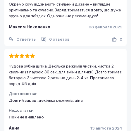
Окремо хочу відзначити стильний дизайн – виглядає
оригінально та сучасно. Заряд тримається довго, що дуже
зручно для поїздок. Однозначно рекомендую!
Максим Николенко
08 февраля 2025
Ответить
0 ответов
0
Чудова зубна щітка. Декілька режимів чистки, чистка 2
хвилини (з паузою 30 сек, для зміни ділянки). Довго тримає
батарею. З чисткою 2 рази на день 2-4 хв. Протримало
заряд 45 днів.
Достоинства:
Довгий заряд, декілька режимів, ціна
Недостатки:
Поки не виявлено
Анна
13 августа 2024