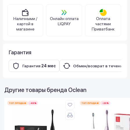
Наличными /
Онлайн оплата
Оплата
картой в
LIQPAY
частями
магазине
Приватбанк
Гарантия
Гарантия
24 мес
Обмен/возврат в течение
3
Другие товары бренда
Oclean
ТОП ПРОДАЖ
-43%
ТОП ПРОДАЖ
-23%