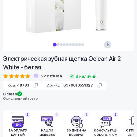
Электрическая зубная щетка Oclean Air 2
White - белая
22
отзыва
В наличии
Код:
48793
Артикул:
6970810551327
Oclean
Официальный товар
-5%
ЗА ОПЛАТУ
НАШЛИ
30 ДНЕЙ НА
КОНСУЛЬТАЦИЯ
ОТПР
КАРТОЙ
ДЕШЕВЛЕ
ВОЗВРАТ
С ЭКСПЕРТОМ
СЕГО