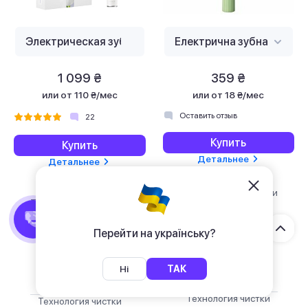
1 099 ₴
359 ₴
или
от 110 ₴/мес
или
от 18 ₴/мес
Оставить отзыв
22
Купить
Купить
Детальнее
Детальнее
Типы режимов чистки
Типы режимов чистки
Деликатная
Комплексной
чистка,
чистки, Нежный
Перейти на українську?
Ежедневная
(режим по
чистка,
умолчанию)
Отбеливающий
Ні
ТАК
Технология чистки
Технология чистки