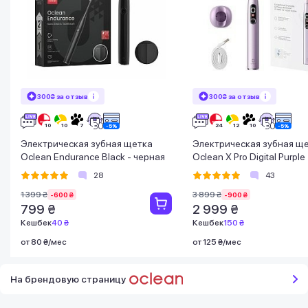
300₴ за отзыв
300₴ за отзыв
Электрическая зубная щетка
Электрическая зубная щ
Oclean Endurance Black - черная
Oclean X Pro Digital Purple
28
43
1 399 ₴
3 899 ₴
-600 ₴
-900 ₴
799 ₴
2 999 ₴
Кешбек
40 ₴
Кешбек
150 ₴
от 80 ₴/мес
от 125 ₴/мес
На брендовую страницу