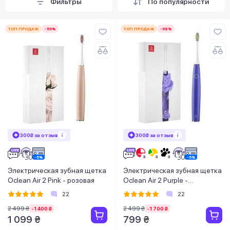
Фильтры
По популярности
ТОП ПРОДАЖ
-56%
ТОП ПРОДАЖ
-68%
300₴ за отзыв
300₴ за отзыв
Электрическая зубная щетка
Электрическая зубная щетка
Oclean Air 2 Pink - розовая
Oclean Air 2 Purple -
фиолетовая
22
22
2 499 ₴
2 499 ₴
-1 400 ₴
-1 700 ₴
1 099 ₴
799 ₴