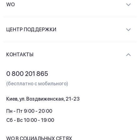
WO
О компании
ЦЕНТР ПОДДЕРЖКИ
Новости и видеообзоры
Доставка и оплата
Контакты
КОНТАКТЫ
Обмен и возврат
Вопросы и ответы
0 800 201 865
Гарантия и сервис
(бесплатно с мобильного)
Кредит
Киев, ул. Воздвиженская, 21-23
Кэшбек
Пн - Пт 9:00 - 20:00
Сб - Вс 10:00 - 19:00
WO В СОЦИАЛЬНЫХ СЕТЯХ